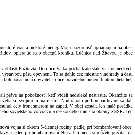
, niektoré viac a niektoré menej. Moju pozornosť upriamujem na obec
 židov, opierajúc sa o obecnú kroniku. Lúčnica nad Žitavou je obec
 v oblasti Požitavia. Do obce Vajka prichádzalo stále viac nemeckých
u výstavbou pásu opevnení. To sa tiahlo cez miestne vinohrady a časti
h boli počas nocí obyvatelia obce pravidelne budení hlukom lietadiel,
li práve na pobožnosť, keď videli neďaleké nešťastie. Okamžite sa
anželia so svojimi troma deťmi. Nad ránom po bombardovaní sa dali
sunul celý front smerom na západ. V obci zostala len malá posádka
ného sovietskeho vojvodcu a neskoršieho ministra obrany ZSSR. Ten
ová vojna si okrem 5-člennej rodiny, padlej pri bombardovaní obce,
vy a jeden pri bombardovaní Nitry. Ich mená si môžete prečítať na