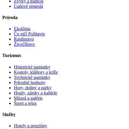
Zvyky a tradície
Ľudové remeslá
Príroda
Ekológia
Čo ničí Požitavie
Rastlinstvo
Živočíšstvo
Turizmus
Historické pamiatky
Kostoly, kláštory a kríže
Technické pamiatky
Prírodné hodnoty
Hory, doliny a parky
Hrady, zámky a kaštiele
Múzeá a galérie
Šport a relax
Služby
Hotely a penzióny