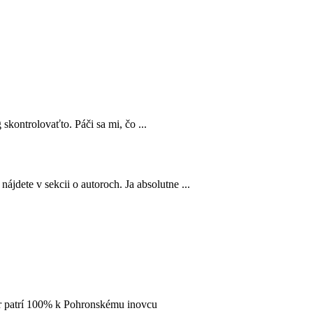
 skontrolovaťto. Páči sa mi, čo ...
ájdete v sekcii o autoroch. Ja absolutne ...
 ár patrí 100% k Pohronskému inovcu