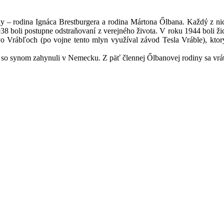
odiny – rodina Ignáca Brestburgera a rodina Mártona Őlbana. Každý z 
boli postupne odstraňovaní z verejného života. V roku 1944 boli židov
 Vrábľoch (po vojne tento mlyn využíval závod Tesla Vráble), ktorý 
lu so synom zahynuli v Nemecku. Z päť člennej Őlbanovej rodiny sa vráti