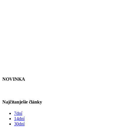
NOVINKA
Najčítanješie články
7dní
14dní
30dní