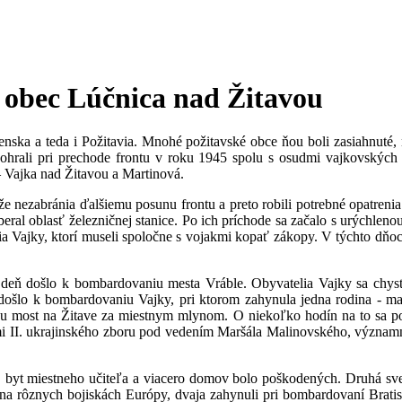
 obec Lúčnica nad Žitavou
ovenska a teda i Požitavia. Mnohé požitavské obce ňou boli zasiahnuté
odohrali pri prechode frontu v roku 1945 spolu s osudmi vajkovských
– Vajka nad Žitavou a Martinová.
e nezabránia ďalšiemu posunu frontu a preto robili potrebné opatrenia
eral oblasť železničnej stanice. Po ich príchode sa začalo s urýchleno
lia Vajky, ktorí museli spoločne s vojakmi kopať zákopy. V týchto dňoc
 deň došlo k bombardovaniu mesta Vráble. Obyvatelia Vajky sa chysta
došlo k bombardovaniu Vajky, pri ktorom zahynula jedna rodina - m
hu most na Žitave za miestnym mlynom. O niekoľko hodín na to sa po
mi II. ukrajinského zboru pod vedením Maršála Malinovského, význam
byt miestneho učiteľa a viacero domov bolo poškodených. Druhá svet
 rôznych bojiskách Európy, dvaja zahynuli pri bombardovaní Bratisla