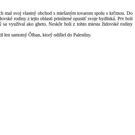
nich mal svoj vlastný obchod s miešaným tovarom spolu s krčmou. Do
ské rodiny z tejto oblasti prinútené opustiť svoje bydliská. Prv boli
sa využíval ako gheto. Neskôr boli z tohto miesta židovské rodiny
l len samotný Őlban, ktorý odišiel do Palestíny.