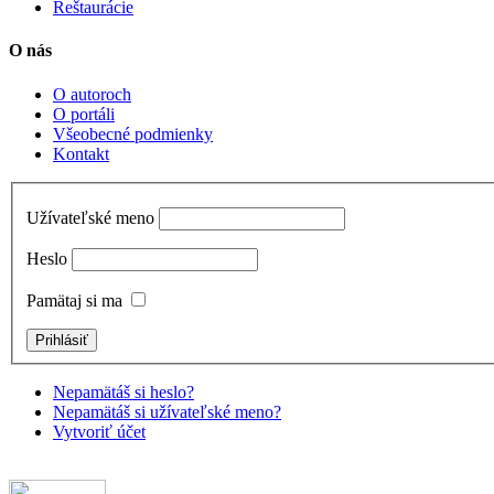
Reštaurácie
O nás
O autoroch
O portáli
Všeobecné podmienky
Kontakt
Užívateľské meno
Heslo
Pamätaj si ma
Nepamätáš si heslo?
Nepamätáš si užívateľské meno?
Vytvoriť účet