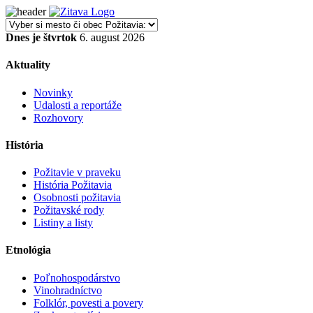
Dnes je štvrtok
6. august 2026
Aktuality
Novinky
Udalosti a reportáže
Rozhovory
História
Požitavie v praveku
História Požitavia
Osobnosti požitavia
Požitavské rody
Listiny a listy
Etnológia
Poľnohospodárstvo
Vinohradníctvo
Folklór, povesti a povery