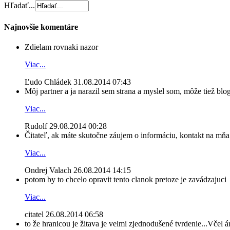
Hľadať...
Najnovšie komentáre
Zdielam rovnaki nazor
Viac...
Ľudo Chládek
31.08.2014 07:43
Môj partner a ja narazil sem strana a myslel som, môže tiež blog
Viac...
Rudolf
29.08.2014 00:28
Čitateľ, ak máte skutočne záujem o informáciu, kontakt na mňa n
Viac...
Ondrej Valach
26.08.2014 14:15
potom by to chcelo opravit tento clanok pretoze je zavádzajuci
Viac...
citatel
26.08.2014 06:58
to že hranicou je žitava je velmi zjednodušené tvrdenie...Včel