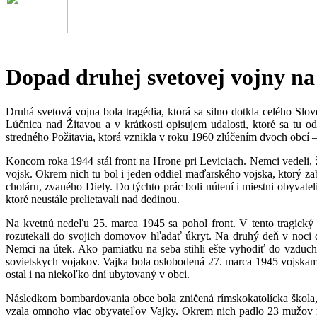
Dopad druhej svetovej vojny na
Druhá svetová vojna bola tragédia, ktorá sa silno dotkla celého Sl
Lúčnica nad Žitavou a v krátkosti opisujem udalosti, ktoré sa tu 
stredného Požitavia, ktorá vznikla v roku 1960 zlúčením dvoch obcí 
Koncom roka 1944 stál front na Hrone pri Leviciach. Nemci vedeli, ž
vojsk. Okrem nich tu bol i jeden oddiel maďarského vojska, ktorý zab
chotáru, zvaného Diely. Do týchto prác boli nútení i miestni obyvate
ktoré neustále prelietavali nad dedinou.
Na kvetnú nedeľu 25. marca 1945 sa pohol front. V tento tragický
rozutekali do svojich domovov hľadať úkryt. Na druhý deň v noci 
Nemci na útek. Ako pamiatku na seba stihli ešte vyhodiť do vzduc
sovietskych vojakov. Vajka bola oslobodená 27. marca 1945 vojska
ostal i na niekoľko dní ubytovaný v obci.
Následkom bombardovania obce bola zničená rímskokatolícka škola, 
vzala omnoho viac obyvateľov Vajky. Okrem nich padlo 23 mužov na