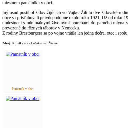
miestnom pamätníku v obci.
Iný osud postihol židov žijúcich vo Vajke. Žili tu dve židovské r
obce sa prisťahovali pravdepodobne okolo roku 1921. Už od roku 1938 
umiestnení s minimálnymi životnými potrebami do parného mlyna vo
prevezené do rôznych táborov v Nemecku.
Z rodiny Brestburgera sa po vojne vrátila len jedna dcéra, otec i spo
Zdroj:
Kronika obce Lúčnica nad Žitavou
Pamätník v obci