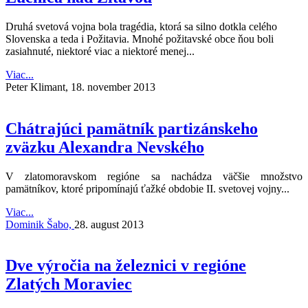
Druhá svetová vojna bola tragédia, ktorá sa silno dotkla celého
Slovenska a teda i Požitavia. Mnohé požitavské obce ňou boli
zasiahnuté, niektoré viac a niektoré menej...
Viac...
Peter Klimant,
18. november 2013
Chátrajúci pamätník partizánskeho
zväzku Alexandra Nevského
V zlatomoravskom regióne sa nachádza väčšie množstvo
pamätníkov, ktoré pripomínajú ťažké obdobie II. svetovej vojny...
Viac...
Dominik Šabo,
28. august 2013
Dve výročia na železnici v regióne
Zlatých Moraviec