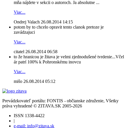
mňa nájdete v sekcii o autoroch. Ja absolutne ...
Viac...
Ondrej Valach
26.08.2014 14:15
potom by to chcelo opravit tento clanok pretoze je
zavádzajuci
Viac...
citatel
26.08.2014 06:58
to že hranicou je žitava je velmi zjednodušené tvrdenie...Včel
ár patrí 100% k Pohronskému inovcu
Viac...
mišo
26.08.2014 05:12
Prevádzkovateľ portálu: FONTIS - občianske združenie, Všetky
práva vyhradené © ZITAVA.SK 2005-2026
ISSN 1338-4422
|
e-mail: info@zitava.sk