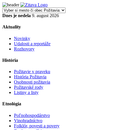
Dnes je nedela
9. august 2026
Aktuality
Novinky
Udalosti a reportáže
Rozhovory
História
Požitavie v praveku
História Požitavia
Osobnosti požitavia
Požitavské rody
Listiny a listy
Etnológia
Poľnohospodárstvo
Vinohradníctvo
Folklór, povesti a povery