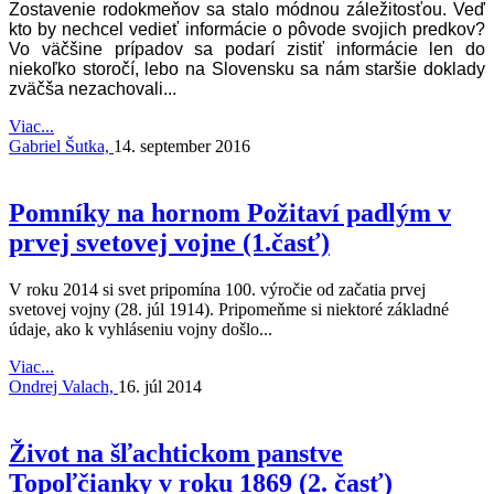
Zostavenie rodokmeňov sa stalo módnou záležitosťou. Veď
kto by nechcel vedieť informácie o pôvode svojich predkov?
Vo väčšine prípadov sa podarí zistiť informácie len do
niekoľko storočí, lebo na Slovensku sa nám staršie doklady
zväčša nezachovali...
Viac...
Gabriel Šutka,
14. september 2016
Pomníky na hornom Požitaví padlým v
prvej svetovej vojne (1.časť)
V roku 2014 si svet pripomína 100. výročie od začatia prvej
svetovej vojny (28. júl 1914). Pripomeňme si niektoré základné
údaje, ako k vyhláseniu vojny došlo...
Viac...
Ondrej Valach,
16. júl 2014
Život na šľachtickom panstve
Topoľčianky v roku 1869 (2. časť)