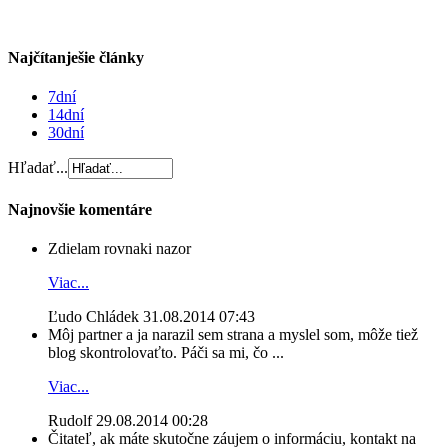
Najčítanješie články
7dní
14dní
30dní
Hľadať...
Najnovšie komentáre
Zdielam rovnaki nazor
Viac...
Ľudo Chládek
31.08.2014 07:43
Môj partner a ja narazil sem strana a myslel som, môže tiež
blog skontrolovaťto. Páči sa mi, čo ...
Viac...
Rudolf
29.08.2014 00:28
Čitateľ, ak máte skutočne záujem o informáciu, kontakt na