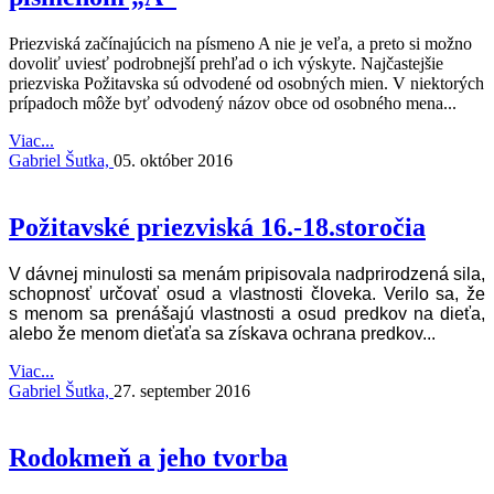
Priezviská začínajúcich na písmeno A nie je veľa, a preto si možno
dovoliť uviesť podrobnejší prehľad o ich výskyte. Najčastejšie
priezviska Požitavska sú odvodené od osobných mien. V niektorých
prípadoch môže byť odvodený názov obce od osobného mena...
Viac...
Gabriel Šutka,
05. október 2016
Požitavské priezviská 16.-18.storočia
V dávnej minulosti sa menám pripisovala nadprirodzená sila,
schopnosť určovať osud a vlastnosti človeka. Verilo sa, že
s menom sa prenášajú vlastnosti a osud predkov na dieťa,
alebo že menom dieťaťa sa získava ochrana predkov...
Viac...
Gabriel Šutka,
27. september 2016
Rodokmeň a jeho tvorba