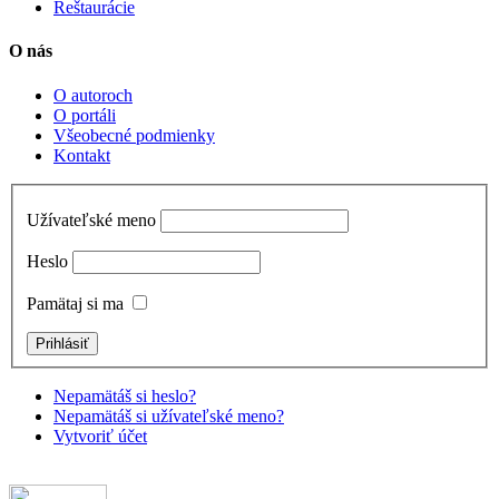
Reštaurácie
O nás
O autoroch
O portáli
Všeobecné podmienky
Kontakt
Užívateľské meno
Heslo
Pamätaj si ma
Nepamätáš si heslo?
Nepamätáš si užívateľské meno?
Vytvoriť účet