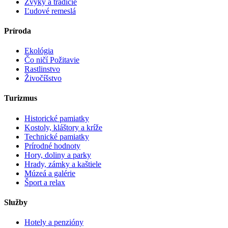
Zvyky a tradície
Ľudové remeslá
Príroda
Ekológia
Čo ničí Požitavie
Rastlinstvo
Živočíšstvo
Turizmus
Historické pamiatky
Kostoly, kláštory a kríže
Technické pamiatky
Prírodné hodnoty
Hory, doliny a parky
Hrady, zámky a kaštiele
Múzeá a galérie
Šport a relax
Služby
Hotely a penzióny