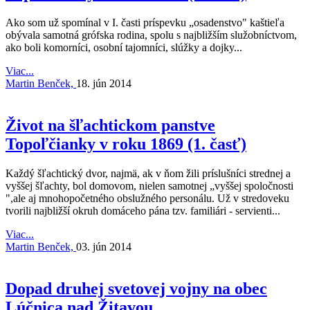
Ako som už spomínal v I. časti príspevku „osadenstvo" kaštieľa
obývala samotná grófska rodina, spolu s najbližším služobníctvom,
ako boli komorníci, osobní tajomníci, slúžky a dojky...
Viac...
Martin Benček,
18. jún 2014
Život na šľachtickom panstve
Topoľčianky v roku 1869 (1. časť)
Každý šľachtický dvor, najmä, ak v ňom žili príslušníci strednej a
vyššej šľachty, bol domovom, nielen samotnej „vyššej spoločnosti
",ale aj mnohopočetného obslužného personálu. Už v stredoveku
tvorili najbližší okruh domáceho pána tzv. familiári - servienti...
Viac...
Martin Benček,
03. jún 2014
Dopad druhej svetovej vojny na obec
Lúčnica nad Žitavou