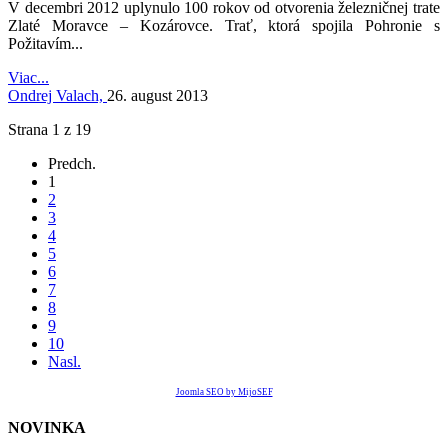
V decembri 2012 uplynulo 100 rokov od otvorenia železničnej trate
Zlaté Moravce – Kozárovce. Trať, ktorá spojila Pohronie s
Požitavím...
Viac...
Ondrej Valach,
26. august 2013
Strana 1 z 19
Predch.
1
2
3
4
5
6
7
8
9
10
Nasl.
Joomla SEO by MijoSEF
NOVINKA