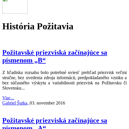
História Požitavia
Požitavské priezviská začínajúce sa
písmenom „B“
Z hľadiska rozsahu bolo potrebné uviesť prehľad priezvisk veľmi
stručne, bez uvedenia zdroja informácii, predpokladaného vzniku a
bez súčasného výskytu a variabilnosti priezvisk na Požitavsku či
Slovensku...
Viac...
Gabriel Šutka,
03. november 2016
Požitavské priezviská začínajúce sa
písmenom „A“