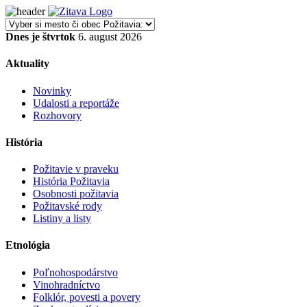
Dnes je štvrtok
6. august 2026
Aktuality
Novinky
Udalosti a reportáže
Rozhovory
História
Požitavie v praveku
História Požitavia
Osobnosti požitavia
Požitavské rody
Listiny a listy
Etnológia
Poľnohospodárstvo
Vinohradníctvo
Folklór, povesti a povery