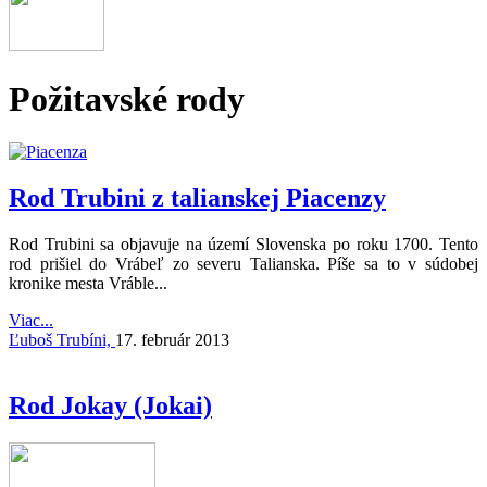
Požitavské rody
Rod Trubini z talianskej Piacenzy
Rod Trubini sa objavuje na území Slovenska po roku 1700. Tento
rod prišiel do Vrábeľ zo severu Talianska. Píše sa to v súdobej
kronike mesta Vráble...
Viac...
Ľuboš Trubíni,
17. február 2013
Rod Jokay (Jokai)