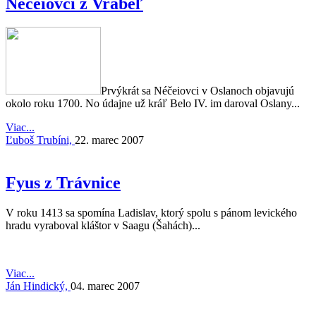
Néčeiovci z Vrábeľ
Prvýkrát sa Néčeiovci v Oslanoch objavujú
okolo roku 1700. No údajne už kráľ Belo IV. im daroval Oslany...
Viac...
Ľuboš Trubíni,
22. marec 2007
Fyus z Trávnice
V roku 1413 sa spomína Ladislav, ktorý spolu s pánom levického
hradu vyraboval kláštor v Saagu (Šahách)...
Viac...
Ján Hindický,
04. marec 2007