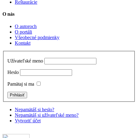
Reštaurácie
O nás
O autoroch
O portáli
Všeobecné podmienky
Kontakt
Užívateľské meno
Heslo
Pamätaj si ma
Nepamätáš si heslo?
Nepamätáš si užívateľské meno?
Vytvoriť účet