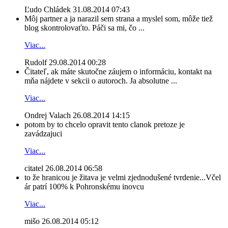
Ľudo Chládek
31.08.2014 07:43
Môj partner a ja narazil sem strana a myslel som, môže tiež
blog skontrolovaťto. Páči sa mi, čo ...
Viac...
Rudolf
29.08.2014 00:28
Čitateľ, ak máte skutočne záujem o informáciu, kontakt na
mňa nájdete v sekcii o autoroch. Ja absolutne ...
Viac...
Ondrej Valach
26.08.2014 14:15
potom by to chcelo opravit tento clanok pretoze je
zavádzajuci
Viac...
citatel
26.08.2014 06:58
to že hranicou je žitava je velmi zjednodušené tvrdenie...Včel
ár patrí 100% k Pohronskému inovcu
Viac...
mišo
26.08.2014 05:12