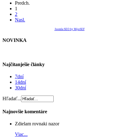
Predch.
1
2
Nasl.
Joomla SEO by MijoSEF
NOVINKA
Najčítanješie články
7dní
14dní
30dní
Hľadať...
Najnovšie komentáre
Zdielam rovnaki nazor
Viac...