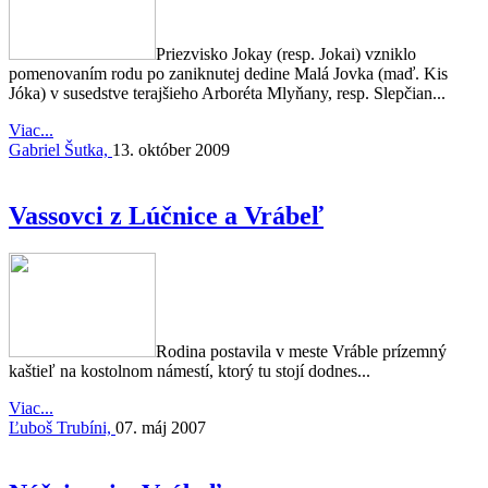
Priezvisko Jokay (resp. Jokai) vzniklo
pomenovaním rodu po zaniknutej dedine Malá Jovka (maď. Kis
Jóka) v susedstve terajšieho Arboréta Mlyňany, resp. Slepčian...
Viac...
Gabriel Šutka,
13. október 2009
Vassovci z Lúčnice a Vrábeľ
Rodina postavila v meste Vráble prízemný
kaštieľ na kostolnom námestí, ktorý tu stojí dodnes...
Viac...
Ľuboš Trubíni,
07. máj 2007