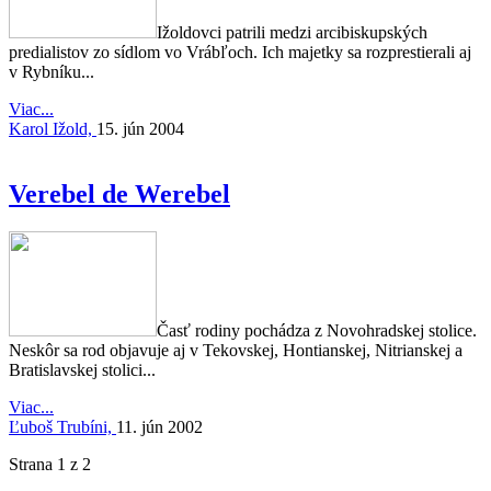
Ižoldovci patrili medzi arcibiskupských
predialistov zo sídlom vo Vrábľoch. Ich majetky sa rozprestierali aj
v Rybníku...
Viac...
Karol Ižold,
15. jún 2004
Verebel de Werebel
Časť rodiny pochádza z Novohradskej stolice.
Neskôr sa rod objavuje aj v Tekovskej, Hontianskej, Nitrianskej a
Bratislavskej stolici...
Viac...
Ľuboš Trubíni,
11. jún 2002
Strana 1 z 2