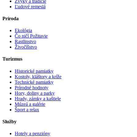
Zvyky a tradície
Ľudové remeslá
Príroda
Ekológia
Čo ničí Požitavie
Rastlinstvo
Živočíšstvo
Turizmus
Historické pamiatky
Kostoly, kláštory a kríže
Technické pamiatky
Prírodné hodnoty
Hory, doliny a parky
Hrady, zámky a kaštiele
Múzeá a galérie
Šport a relax
Služby
Hotely a penzióny