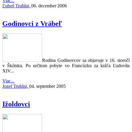
Viac...
Ľuboš Trubíni,
06. december 2006
Godinovci z Vrábeľ
Rodina Godinovcov sa objavuje v 16. storočí
v Škótsku. Po určitom pobyte vo Francúzku za kráľa Ľudovíta
XIV...
Viac...
Jozef Trubíni,
04. september 2005
Ižoldovci