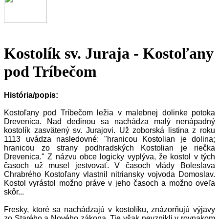
Kostolík sv. Juraja - Kostoľany
pod Tríbečom
História/popis:
Kostoľany pod Tríbečom ležia v malebnej dolinke potoka
Drevenica. Nad dedinou sa nachádza malý nenápadný
kostolík zasvätený sv. Jurajovi. Už zoborská listina z roku
1113 uvádza nasledovné: "hranicou Kostolian je dolina;
hranicou zo strany podhradských Kostolian je riečka
Drevenica." Z názvu obce logicky vyplýva, že kostol v tých
časoch už musel jestvovať. V časoch vlády Boleslava
Chrabrého Kostoľany vlastnil nitriansky vojvoda Domoslav.
Kostol vyrástol možno práve v jeho časoch a možno oveľa
skôr...
Fresky, ktoré sa nachádzajú v kostolíku, znázorňujú výjavy
zo Starého a Nového zákona. Tie však nevznikli v rovnakom