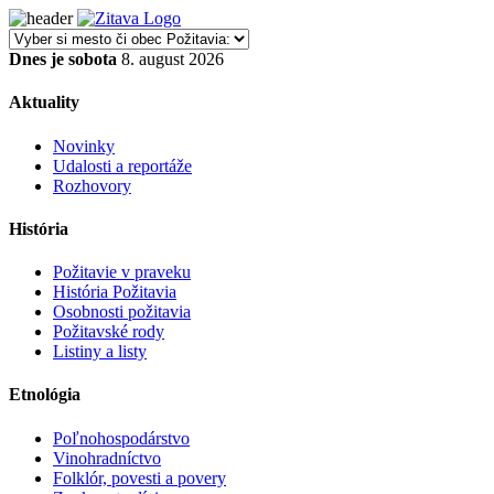
Dnes je sobota
8. august 2026
Aktuality
Novinky
Udalosti a reportáže
Rozhovory
História
Požitavie v praveku
História Požitavia
Osobnosti požitavia
Požitavské rody
Listiny a listy
Etnológia
Poľnohospodárstvo
Vinohradníctvo
Folklór, povesti a povery