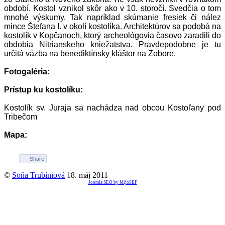
období. Kostol vznikol skôr ako v 10. storočí. Svedčia o tom
mnohé výskumy. Tak napríklad skúmanie fresiek či nález
mince Štefana I. v okolí kostolíka. Architektúrov sa podobá na
kostolík v Kopčanoch, ktorý archeológovia časovo zaradili do
obdobia Nitrianskeho kniežatstva. Pravdepodobne je tu
určitá väzba na benediktínsky kláštor na Zobore.
Fotogaléria:
Prístup ku kostolíku:
Kostolík sv. Juraja sa nachádza nad obcou Kostoľany pod
Tribečom
Mapa:
Share
©
Soňa Trubíniová
18. máj 2011
Joomla SEO by MijoSEF