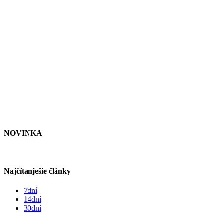
NOVINKA
Najčítanješie články
7dní
14dní
30dní