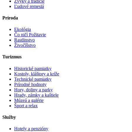
Zvyky a tradície
Ľudové remeslá
Príroda
Ekológia
Čo ničí Požitavie
Rastlinstvo
Živočíšstvo
Turizmus
Historické pamiatky
Kostoly, kláštory a kríže
Technické pamiatky
Prírodné hodnoty
Hory, doliny a parky
Hrady, zámky a kaštiele
Múzeá a galérie
Šport a relax
Služby
Hotely a penzióny