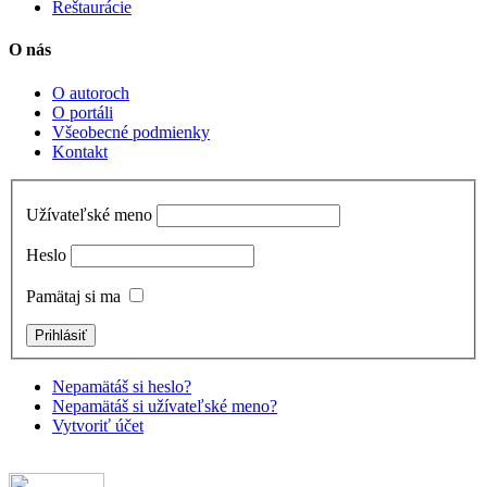
Reštaurácie
O nás
O autoroch
O portáli
Všeobecné podmienky
Kontakt
Užívateľské meno
Heslo
Pamätaj si ma
Nepamätáš si heslo?
Nepamätáš si užívateľské meno?
Vytvoriť účet