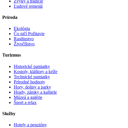
Zvyky a tradície
Ľudové remeslá
Príroda
Ekológia
Čo ničí Požitavie
Rastlinstvo
Živočíšstvo
Turizmus
Historické pamiatky
Kostoly, kláštory a kríže
Technické pamiatky
Prírodné hodnoty
Hory, doliny a parky
Hrady, zámky a kaštiele
Múzeá a galérie
Šport a relax
Služby
Hotely a penzióny