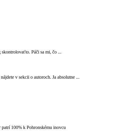
 skontrolovaťto. Páči sa mi, čo ...
ájdete v sekcii o autoroch. Ja absolutne ...
 ár patrí 100% k Pohronskému inovcu