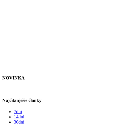
NOVINKA
Najčítanješie články
7dní
14dní
30dní