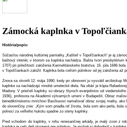
Zámocká kaplnka v Topoľčiank
História/popis:
Súčasťou národnej kultúrnej pamiatky „Kaštieľ v Topoľčiankach“ je aj zámoc
baštový interiér, v ktorom sa kaplnka nachádza. Bašta tvorí presbytérium 
1707) pri priležitosti založenia Karmelitánskeho bratstva. 16. júla 1686 bo
v Topoľčiankach založil. Kaplnka bola cieľom pútnikov od jej založenia až 
Znova sa otvorili 12. mája 1990, kedy po obnovení ju vysvätil arcibiskup
kaplnke sa nachádzajú mnohé umelecké diela. Na oltári je kópia Rafaelovej
Madony. V priečelí kaplnky sú obrazy štyroch evanjelistov od viedenského
1936), profesora na Akadémii výtvarných umení v Budapešti. Obraz maľova
benediktínskemu mníchovi Basíliusovi namaľovať obraz svojej matky, ako l
do slovenčiny znie: „Kým som priadla niť života, bola som ako perla, bola
polnoci za veľkého hukotu spadne zo steny kaplnky.
Pred vchodom do kaplnky, v rohu renesančnej arkády, je malý zvon z roku
kaplnka je celý deň otvorená pre pútnikov. Je možné si dohodnúť v kaplnke