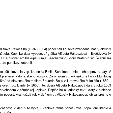
Ladislava Rákocziho (1636 - 1664) ponechali zo severozápadnej bašty okrúhly
 kaštieľa. Kaplnku dala vybudovať grófka Alžbeta Rákocziová – Erdödyová (+
XI. a privítať arcibiskupa Juraja Széchényiho, ktorý Bratstvo sv. Škapuliara
re pútnikov zatvorili.
spoluúčinkovania vdp. kanonika Emila Scheimera, miestneho správcu fary. V
 prenesený do farského kostola. Za oltárom vo výklenku je kópia Murillovej
ríža/ od slovenského maliara Eduarda Ballu z Liptovského Mikuláša (1859 –
ovej, rod. Bánfy (+ 1663). Jej dcéra Alžbeta Rákocziová dala v roku 1663
 vchodom v zámockej kaplnke. Dopĺňa ho aj latinský text, ktorý v preklade
om povesť, vraj každý rok v deň úmrtia Alžbety Rákocziovej, obraz presne o
časnosti v deň púte býva v kaplnke ranná bohoslužba, popoludní litánie a
v. omša.