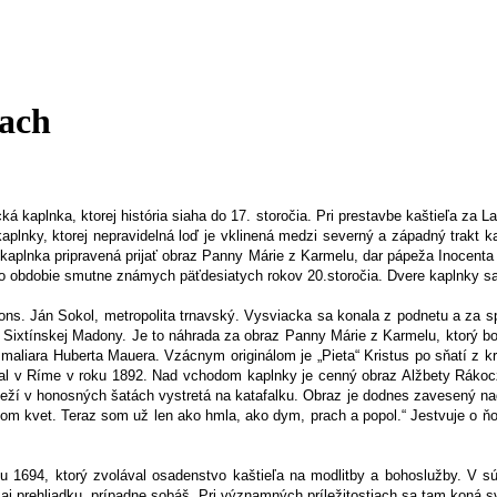
ach
ká kaplnka, ktorej história siaha do 17. storočia. Pri prestavbe kaštieľa za 
kaplnky, ktorej nepravidelná loď je vklinená medzi severný a západný trakt
la kaplnka pripravená prijať obraz Panny Márie z Karmelu, dar pápeža Inocenta 
po obdobie smutne známych päťdesiatych rokov 20.storočia. Dvere kaplnky sa p
 Mons. Ján Sokol, metropolita trnavský. Vysviacka sa konala z podnetu a za 
 Sixtínskej Madony. Je to náhrada za obraz Panny Márie z Karmelu, ktorý bol
 maliara Huberta Mauera. Vzácnym originálom je „Pieta“ Kristus po sňatí z k
l v Ríme v roku 1892. Nad vchodom kaplnky je cenný obraz Alžbety Rákoczi
eží v honosných šatách vystretá na katafalku. Obraz je dodnes zavesený nad
 som kvet. Teraz som už len ako hmla, ako dym, prach a popol.“ Jestvuje o ň
 1694, ktorý zvolával osadenstvo kaštieľa na modlitby a bohoslužby. V sú
 aj prehliadku, prípadne sobáš. Pri významných príležitostiach sa tam koná s