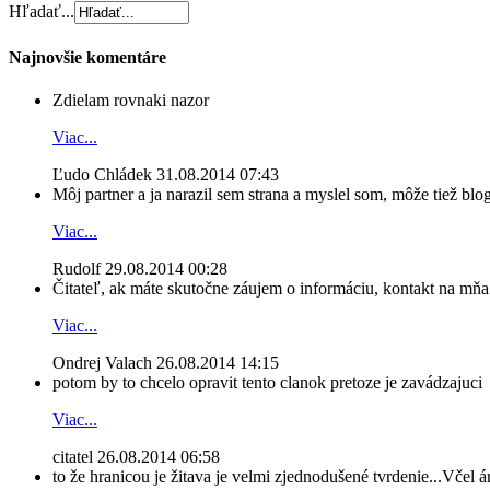
Hľadať...
Najnovšie komentáre
Zdielam rovnaki nazor
Viac...
Ľudo Chládek
31.08.2014 07:43
Môj partner a ja narazil sem strana a myslel som, môže tiež blog
Viac...
Rudolf
29.08.2014 00:28
Čitateľ, ak máte skutočne záujem o informáciu, kontakt na mňa n
Viac...
Ondrej Valach
26.08.2014 14:15
potom by to chcelo opravit tento clanok pretoze je zavádzajuci
Viac...
citatel
26.08.2014 06:58
to že hranicou je žitava je velmi zjednodušené tvrdenie...Včel