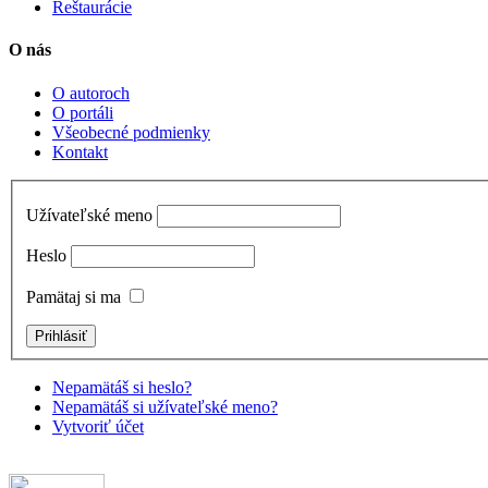
Reštaurácie
O nás
O autoroch
O portáli
Všeobecné podmienky
Kontakt
Užívateľské meno
Heslo
Pamätaj si ma
Nepamätáš si heslo?
Nepamätáš si užívateľské meno?
Vytvoriť účet