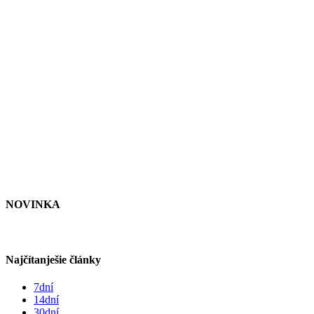
NOVINKA
Najčítanješie články
7dní
14dní
30dní