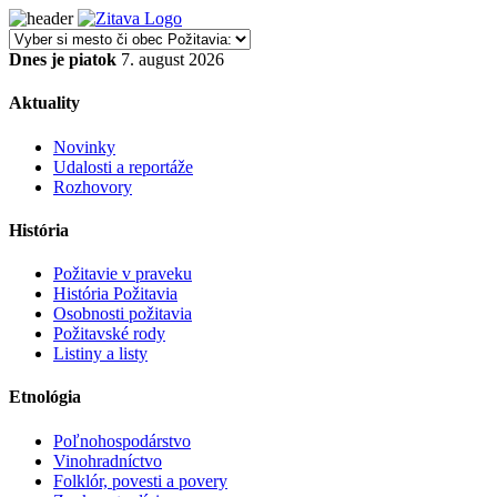
Dnes je piatok
7. august 2026
Aktuality
Novinky
Udalosti a reportáže
Rozhovory
História
Požitavie v praveku
História Požitavia
Osobnosti požitavia
Požitavské rody
Listiny a listy
Etnológia
Poľnohospodárstvo
Vinohradníctvo
Folklór, povesti a povery