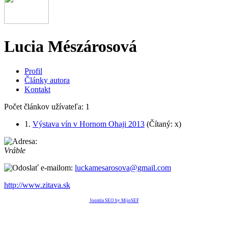
Lucia Mészárosová
Profil
Články autora
Kontakt
Počet článkov užívateľa: 1
1.
Výstava vín v Hornom Ohaji 2013
(Čítaný: x)
Vráble
luckamesarosova@gmail.com
http://www.zitava.sk
Joomla SEO by MijoSEF