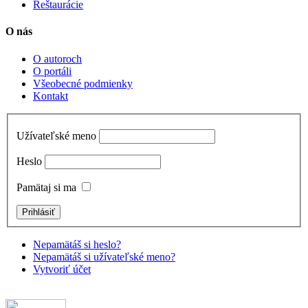
Reštaurácie
O nás
O autoroch
O portáli
Všeobecné podmienky
Kontakt
Užívateľské meno
Heslo
Pamätaj si ma
Nepamätáš si heslo?
Nepamätáš si užívateľské meno?
Vytvoriť účet