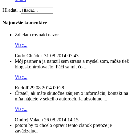
Hľadať...
Najnovšie komentáre
Zdielam rovnaki nazor
Viac...
Ľudo Chládek
31.08.2014 07:43
Môj partner a ja narazil sem strana a myslel som, môže tiež
blog skontrolovaťto. Páči sa mi, čo ...
Viac...
Rudolf
29.08.2014 00:28
Čitateľ, ak máte skutočne záujem o informáciu, kontakt na
mňa nájdete v sekcii o autoroch. Ja absolutne ...
Viac...
Ondrej Valach
26.08.2014 14:15
potom by to chcelo opravit tento clanok pretoze je
zavádzajuci