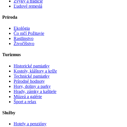
Zvyky a tradície
Ľudové remeslá
Príroda
Ekológia
Čo ničí Požitavie
Rastlinstvo
Živočíšstvo
Turizmus
Historické pamiatky
Kostoly, kláštory a kríže
Technické pamiatky
Prírodné hodnoty
Hory, doliny a parky
Hrady, zámky a kaštiele
Múzeá a galérie
Šport a relax
Služby
Hotely a penzióny