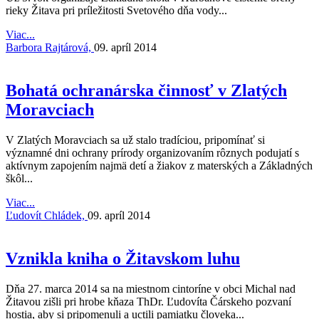
rieky Žitava pri príležitosti Svetového dňa vody...
Viac...
Barbora Rajtárová,
09. apríl 2014
Bohatá ochranárska činnosť v Zlatých
Moravciach
V Zlatých Moravciach sa už stalo tradíciou, pripomínať si
významné dni ochrany prírody organizovaním rôznych podujatí s
aktívnym zapojením najmä detí a žiakov z materských a Základných
škôl...
Viac...
Ľudovít Chládek,
09. apríl 2014
Vznikla kniha o Žitavskom luhu
Dňa 27. marca 2014 sa na miestnom cintoríne v obci Michal nad
Žitavou zišli pri hrobe kňaza ThDr. Ľudovíta Čárskeho pozvaní
hostia, aby si pripomenuli a uctili pamiatku človeka...