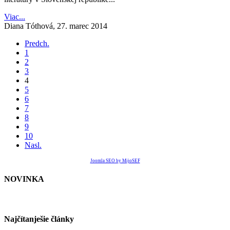
Viac...
Diana Tóthová,
27. marec 2014
Predch.
1
2
3
4
5
6
7
8
9
10
Nasl.
Joomla SEO by MijoSEF
NOVINKA
Najčítanješie články