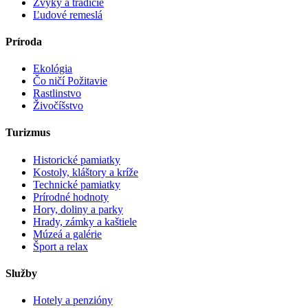
Zvyky a tradície
Ľudové remeslá
Príroda
Ekológia
Čo ničí Požitavie
Rastlinstvo
Živočíšstvo
Turizmus
Historické pamiatky
Kostoly, kláštory a kríže
Technické pamiatky
Prírodné hodnoty
Hory, doliny a parky
Hrady, zámky a kaštiele
Múzeá a galérie
Šport a relax
Služby
Hotely a penzióny