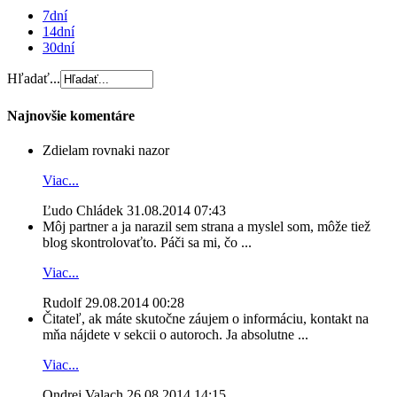
7dní
14dní
30dní
Hľadať...
Najnovšie komentáre
Zdielam rovnaki nazor
Viac...
Ľudo Chládek
31.08.2014 07:43
Môj partner a ja narazil sem strana a myslel som, môže tiež
blog skontrolovaťto. Páči sa mi, čo ...
Viac...
Rudolf
29.08.2014 00:28
Čitateľ, ak máte skutočne záujem o informáciu, kontakt na
mňa nájdete v sekcii o autoroch. Ja absolutne ...
Viac...
Ondrej Valach
26.08.2014 14:15