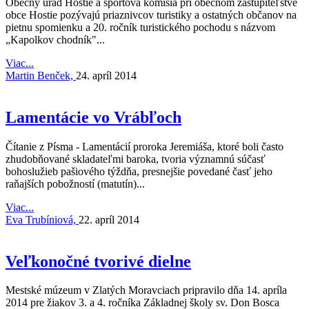
Obecný úrad Hostie a športová komisia pri obecnom zastupiteľstve
obce Hostie pozývajú priaznivcov turistiky a ostatných občanov na
pietnu spomienku a 20. ročník turistického pochodu s názvom
„Kapolkov chodník"...
Viac...
Martin Benček,
24. apríl 2014
Lamentácie vo Vrábľoch
Čítanie z Písma - Lamentácií proroka Jeremiáša, ktoré boli často
zhudobňované skladateľmi baroka, tvoria významnú súčasť
bohoslužieb pašiového týždňa, presnejšie povedané časť jeho
raňajších pobožností (matutín)...
Viac...
Eva Trubíniová,
22. apríl 2014
Veľkonočné tvorivé dielne
Mestské múzeum v Zlatých Moravciach pripravilo dňa 14. apríla
2014 pre žiakov 3. a 4. ročníka Základnej školy sv. Don Bosca