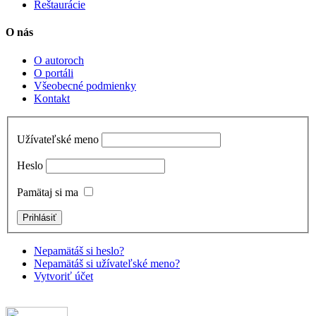
Reštaurácie
O nás
O autoroch
O portáli
Všeobecné podmienky
Kontakt
Užívateľské meno
Heslo
Pamätaj si ma
Nepamätáš si heslo?
Nepamätáš si užívateľské meno?
Vytvoriť účet