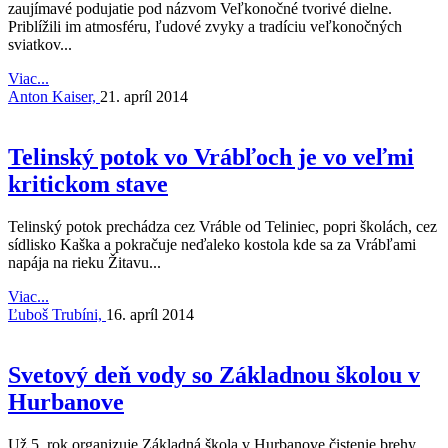
zaujímavé podujatie pod názvom Veľkonočné tvorivé dielne.
Priblížili im atmosféru, ľudové zvyky a tradíciu veľkonočných
sviatkov...
Viac...
Anton Kaiser,
21. apríl 2014
Telinský potok vo Vrábľoch je vo veľmi
kritickom stave
Telinský potok prechádza cez Vráble od Teliniec, popri školách, cez
sídlisko Kaška a pokračuje neďaleko kostola kde sa za Vrábľami
napája na rieku Žitavu...
Viac...
Ľuboš Trubíni,
16. apríl 2014
Svetový deň vody so Základnou školou v
Hurbanove
Už 5. rok organizuje Základná škola v Hurbanove čistenie brehy