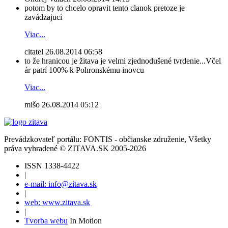
potom by to chcelo opravit tento clanok pretoze je
zavádzajuci
Viac...
citatel
26.08.2014 06:58
to že hranicou je žitava je velmi zjednodušené tvrdenie...Včel
ár patrí 100% k Pohronskému inovcu
Viac...
mišo
26.08.2014 05:12
Prevádzkovateľ portálu: FONTIS - občianske združenie, Všetky
práva vyhradené © ZITAVA.SK 2005-2026
ISSN 1338-4422
|
e-mail: info@zitava.sk
|
web: www.zitava.sk
|
Tvorba webu
In Motion