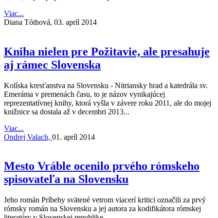
Viac...
Diana Tóthová,
03. apríl 2014
Kniha nielen pre Požitavie, ale presahuje
aj rámec Slovenska
Kolíska kresťanstva na Slovensku - Nitriansky hrad a katedrála sv.
Emeráma v premenách času, to je názov vynikajúcej
reprezentatívnej knihy, ktorá vyšla v závere roku 2011, ale do mojej
knižnice sa dostala až v decembri 2013...
Viac...
Ondrej Valach,
01. apríl 2014
Mesto Vráble ocenilo prvého rómskeho
spisovateľa na Slovensku
Jeho román Príbehy svätené vetrom viacerí kritici označili za prvý
rómsky román na Slovensku a jej autora za kodifikátora rómskej
literatúry v Slovenskej republike...