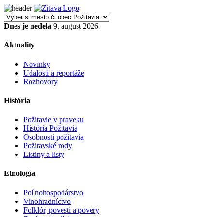
Dnes je nedela
9. august 2026
Aktuality
Novinky
Udalosti a reportáže
Rozhovory
História
Požitavie v praveku
História Požitavia
Osobnosti požitavia
Požitavské rody
Listiny a listy
Etnológia
Poľnohospodárstvo
Vinohradníctvo
Folklór, povesti a povery