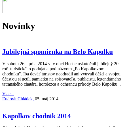
Novinky
Jubilejná spomienka na Belo Kapolku
V sobotu 26. apríla 2014 sa v obci Hostie uskutočnil jubilejný 20.
roč. turistického podujatia pod názvom „Po Kapolkovom
chodníku". Iba deväť turistov neodradil ani vytrvalí dážď a svojou
účasťou si uctili pamiatku na spisovateľa, publicistu, legendárneho
tatranského chatára, horolezca a ochrancu prírody Belo Kapolku...
Viac...
Ľudovít Chládek,
05. máj 2014
Kapolkov chodník 2014