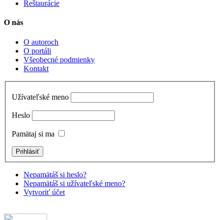
Reštaurácie
O nás
O autoroch
O portáli
Všeobecné podmienky
Kontakt
Užívateľské meno
Heslo
Pamätaj si ma
Nepamätáš si heslo?
Nepamätáš si užívateľské meno?
Vytvoriť účet