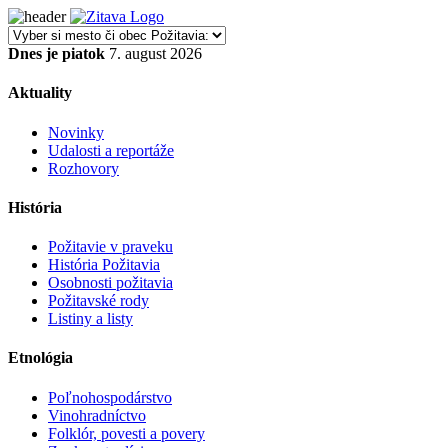
Dnes je piatok
7. august 2026
Aktuality
Novinky
Udalosti a reportáže
Rozhovory
História
Požitavie v praveku
História Požitavia
Osobnosti požitavia
Požitavské rody
Listiny a listy
Etnológia
Poľnohospodárstvo
Vinohradníctvo
Folklór, povesti a povery