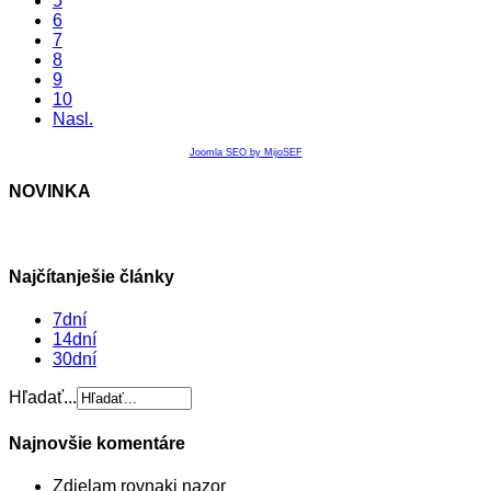
5
6
7
8
9
10
Nasl.
Joomla SEO by MijoSEF
NOVINKA
Najčítanješie články
7dní
14dní
30dní
Hľadať...
Najnovšie komentáre
Zdielam rovnaki nazor