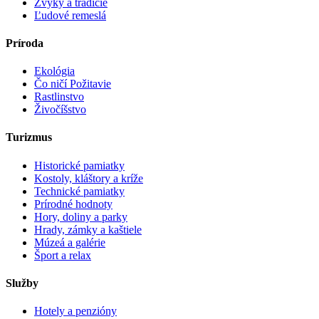
Zvyky a tradície
Ľudové remeslá
Príroda
Ekológia
Čo ničí Požitavie
Rastlinstvo
Živočíšstvo
Turizmus
Historické pamiatky
Kostoly, kláštory a kríže
Technické pamiatky
Prírodné hodnoty
Hory, doliny a parky
Hrady, zámky a kaštiele
Múzeá a galérie
Šport a relax
Služby
Hotely a penzióny