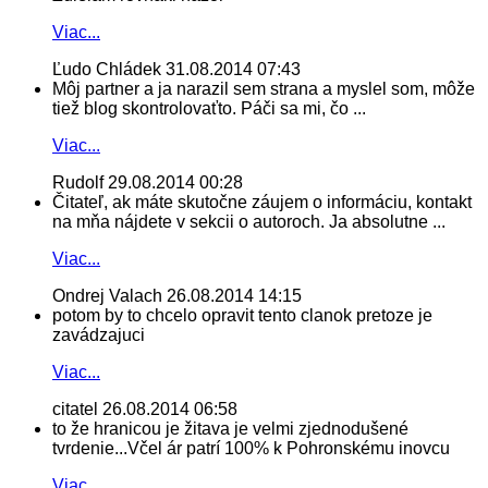
Viac...
Ľudo Chládek
31.08.2014 07:43
Môj partner a ja narazil sem strana a myslel som, môže
tiež blog skontrolovaťto. Páči sa mi, čo ...
Viac...
Rudolf
29.08.2014 00:28
Čitateľ, ak máte skutočne záujem o informáciu, kontakt
na mňa nájdete v sekcii o autoroch. Ja absolutne ...
Viac...
Ondrej Valach
26.08.2014 14:15
potom by to chcelo opravit tento clanok pretoze je
zavádzajuci
Viac...
citatel
26.08.2014 06:58
to že hranicou je žitava je velmi zjednodušené
tvrdenie...Včel ár patrí 100% k Pohronskému inovcu
Viac...