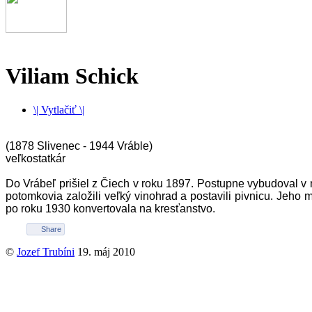
Viliam Schick
\| Vytlačiť \|
(1878 Slivenec - 1944 Vráble)
veľkostatkár
Do Vrábeľ prišiel z Čiech v roku 1897. Postupne vybudoval v m
potomkovia založili veľký vinohrad a postavili pivnicu. Jeh
po roku 1930 konvertovala na kresťanstvo.
Share
©
Jozef Trubíni
19. máj 2010