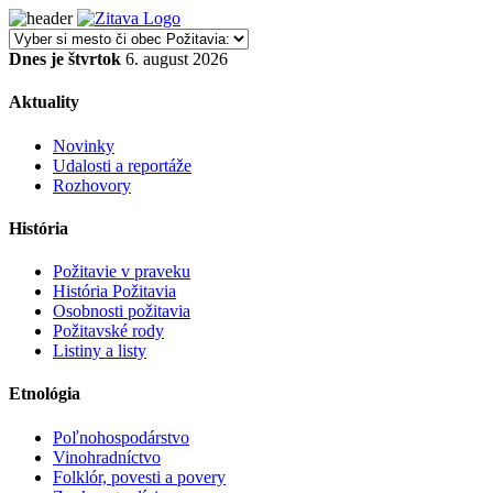
Dnes je štvrtok
6. august 2026
Aktuality
Novinky
Udalosti a reportáže
Rozhovory
História
Požitavie v praveku
História Požitavia
Osobnosti požitavia
Požitavské rody
Listiny a listy
Etnológia
Poľnohospodárstvo
Vinohradníctvo
Folklór, povesti a povery