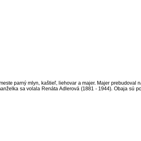
este parný mlyn, kaštieľ, liehovar a majer. Majer prebudoval na 
o manželka sa volala Renáta Adlerová (1881 - 1944). Obaja sú p