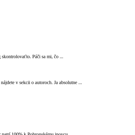
 skontrolovaťto. Páči sa mi, čo ...
ájdete v sekcii o autoroch. Ja absolutne ...
 ár patrí 100% k Pohronskému inovcu