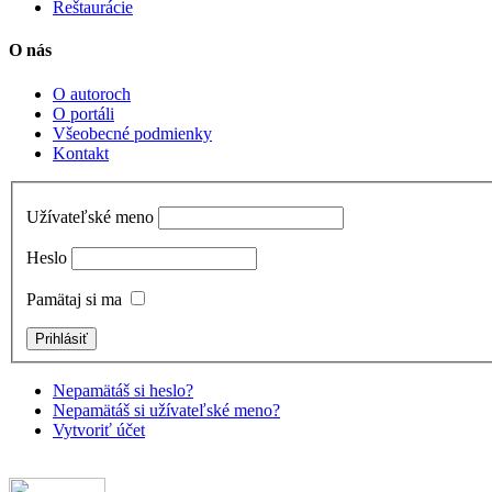
Reštaurácie
O nás
O autoroch
O portáli
Všeobecné podmienky
Kontakt
Užívateľské meno
Heslo
Pamätaj si ma
Nepamätáš si heslo?
Nepamätáš si užívateľské meno?
Vytvoriť účet