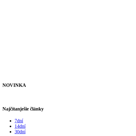
NOVINKA
Najčítanješie články
7dní
14dní
30dní