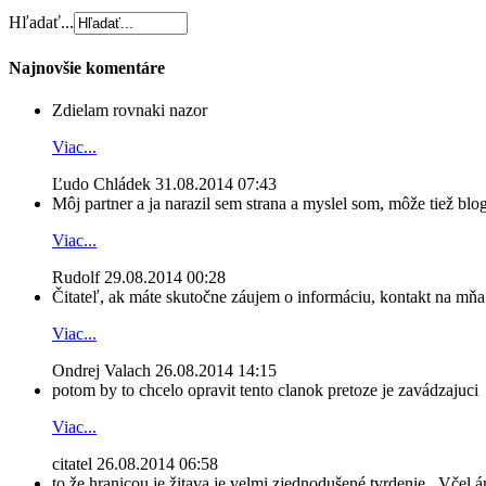
Hľadať...
Najnovšie komentáre
Zdielam rovnaki nazor
Viac...
Ľudo Chládek
31.08.2014 07:43
Môj partner a ja narazil sem strana a myslel som, môže tiež blog
Viac...
Rudolf
29.08.2014 00:28
Čitateľ, ak máte skutočne záujem o informáciu, kontakt na mňa n
Viac...
Ondrej Valach
26.08.2014 14:15
potom by to chcelo opravit tento clanok pretoze je zavádzajuci
Viac...
citatel
26.08.2014 06:58
to že hranicou je žitava je velmi zjednodušené tvrdenie...Včel