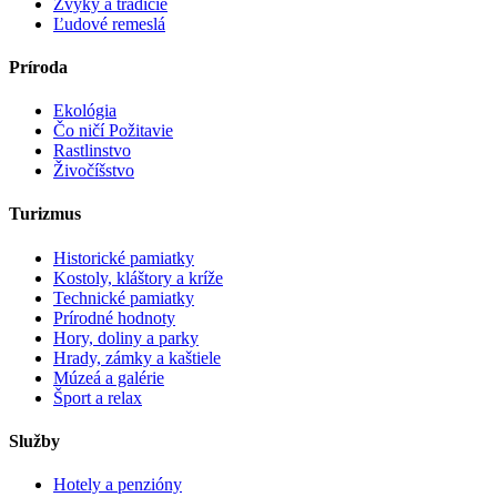
Zvyky a tradície
Ľudové remeslá
Príroda
Ekológia
Čo ničí Požitavie
Rastlinstvo
Živočíšstvo
Turizmus
Historické pamiatky
Kostoly, kláštory a kríže
Technické pamiatky
Prírodné hodnoty
Hory, doliny a parky
Hrady, zámky a kaštiele
Múzeá a galérie
Šport a relax
Služby
Hotely a penzióny