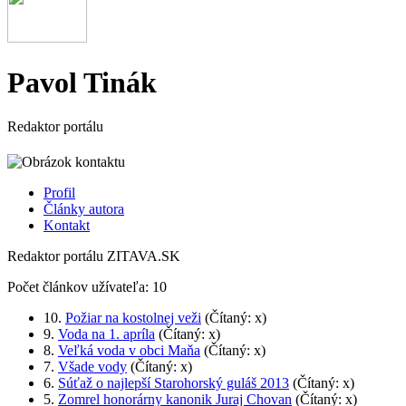
Pavol Tinák
Redaktor portálu
Profil
Články autora
Kontakt
Redaktor portálu ZITAVA.SK
Počet článkov užívateľa: 10
10.
Požiar na kostolnej veži
(Čítaný: x)
9.
Voda na 1. apríla
(Čítaný: x)
8.
Veľká voda v obci Maňa
(Čítaný: x)
7.
Všade vody
(Čítaný: x)
6.
Súťaž o najlepší Starohorský guláš 2013
(Čítaný: x)
5.
Zomrel honorárny kanonik Juraj Chovan
(Čítaný: x)