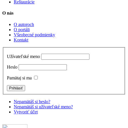
Reštaurácie
O nás
O autoroch
O portáli
Všeobecné podmienky
Kontakt
Užívateľské meno
Heslo
Pamätaj si ma
Nepamätáš si heslo?
Nepamätáš si užívateľské meno?
Vytvoriť účet