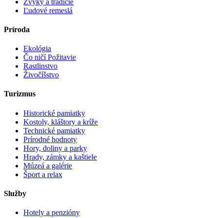
Zvyky a tradície
Ľudové remeslá
Príroda
Ekológia
Čo ničí Požitavie
Rastlinstvo
Živočíšstvo
Turizmus
Historické pamiatky
Kostoly, kláštory a kríže
Technické pamiatky
Prírodné hodnoty
Hory, doliny a parky
Hrady, zámky a kaštiele
Múzeá a galérie
Šport a relax
Služby
Hotely a penzióny