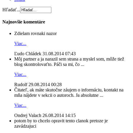
Hľadať...
Najnovšie komentáre
Zdielam rovnaki nazor
Viac...
Ľudo Chládek
31.08.2014 07:43
Môj partner a ja narazil sem strana a myslel som, môže tiež
blog skontrolovaťto. Páči sa mi, čo ...
Viac...
Rudolf
29.08.2014 00:28
Čitateľ, ak máte skutočne záujem o informáciu, kontakt na
mňa nájdete v sekcii o autoroch. Ja absolutne ...
Viac...
Ondrej Valach
26.08.2014 14:15
potom by to chcelo opravit tento clanok pretoze je
zavádzajuci