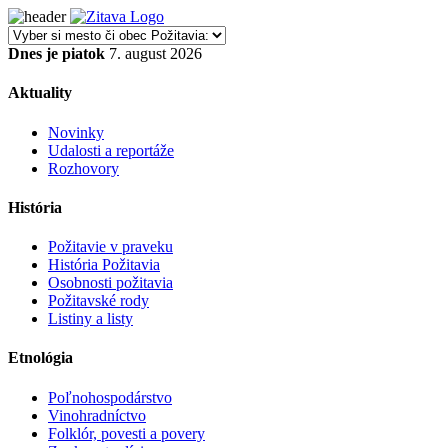
Dnes je piatok
7. august 2026
Aktuality
Novinky
Udalosti a reportáže
Rozhovory
História
Požitavie v praveku
História Požitavia
Osobnosti požitavia
Požitavské rody
Listiny a listy
Etnológia
Poľnohospodárstvo
Vinohradníctvo
Folklór, povesti a povery