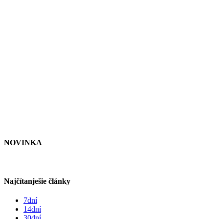
NOVINKA
Najčítanješie články
7dní
14dní
30dní