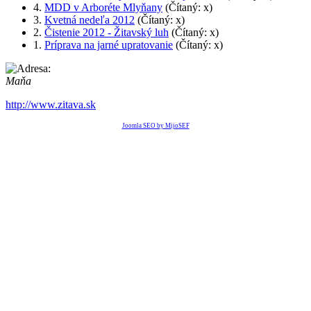
4.
MDD v Arboréte Mlyňany
(Čítaný: x)
3.
Kvetná nedeľa 2012
(Čítaný: x)
2.
Čistenie 2012 - Žitavský luh
(Čítaný: x)
1.
Príprava na jarné upratovanie
(Čítaný: x)
Maňa
http://www.zitava.sk
Joomla SEO by MijoSEF