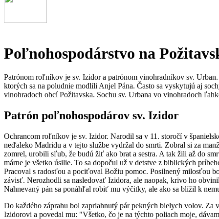
Poľnohospodárstvo na Požitavs
Patrónom roľníkov je sv. Izidor a patrónom vinohradníkov sv. Urban.
ktorých sa na poludnie modlili Anjel Pána. Často sa vyskytujú aj s
vinohradoch obcí Požitavska. Sochu sv. Urbana vo vinohradoch ľahko
Patrón poľnohospodárov sv. Izidor
Ochrancom roľníkov je sv. Izidor. Narodil sa v 11. storočí v španie
neďaleko Madridu a v tejto službe vydržal do smrti. Zobral si za man
zomrel, urobili sľub, že budú žiť ako brat a sestra. A tak žili až do sm
márne je všetko úsilie. To sa dopočul už v detstve z biblických príbeh
Pracoval s radosťou a pociťoval Božiu pomoc. Posilnený milosťou bo
závisť. Nerozhodli sa nasledovať Izidora, ale naopak, krivo ho obvinil
Nahnevaný pán sa ponáhľal robiť mu výčitky, ale ako sa blížil k nemu,
Do každého záprahu bol zapriahnutý pár pekných bielych volov. Za volm
Izidorovi a povedal mu: "Všetko, čo je na týchto poliach moje, dáva