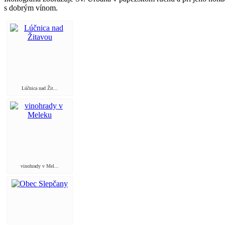
s dobrým vínom.
Lúčnica nad Žit...
vinohrady v Mel...