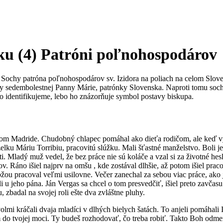
ku (4) Patróni poľnohospodárov
 Sochy patróna poľnohospodárov sv. Izidora na poliach na celom Sloven
ochy sedembolestnej Panny Márie, patrónky Slovenska. Naproti tomu so
 identifikujeme, lebo ho znázorňuje symbol postavy biskupa.
lskom Madride. Chudobný chlapec pomáhal ako dieťa rodičom, ale keď vy
želku Máriu Torribiu, pracovitú slúžku. Mali šťastné manželstvo. Boli
rti. Mladý muž vedel, že bez práce nie sú koláče a vzal si za životné hes
ov. Ráno išiel najprv na omšu , kde zostával dlhšie, až potom išiel pra
žou pracoval veľmi usilovne. Večer zanechal za sebou viac práce, ako 
i u jeho pána. Ján Vergas sa chcel o tom presvedčiť, išiel preto zavčasu
 zbadal na svojej roli ešte dva zvláštne pluhy.
i kráčali dvaja mladíci v dlhých bielych šatách. To anjeli pomáhali Iz
m do tvojej moci. Ty budeš rozhodovať, čo treba robiť. Takto Boh odm