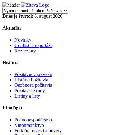
Dnes je štvrtok
6. august 2026
Aktuality
Novinky
Udalosti a reportáže
Rozhovory
História
Požitavie v praveku
História Požitavia
Osobnosti požitavia
Požitavské rody
Listiny a listy
Etnológia
Poľnohospodárstvo
Vinohradníctvo
Folklór, povesti a povery