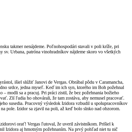
sku takmer nenájdeme. Poľnohospodári stavali v poli kríže, pri
chy sv. Urbana, patróna vinohradníkov nájdeme skoro vo všetkých
rástol, išiel slúžiť Janovi de Vergas. Obrábal pôdu v Caramancha,
 jedno srdce, jedna myseľ. Keď im ich syn, ktorého im Boh požehnal
lo – modli sa a pracuj. Pri práci zistil, že bez požehnania božieho
covať. Zlí ľudia ho ohovárali, že tam zostáva, aby nemusel pracovať.
jeho susedia. Pracovný výsledok Izidora vzbudil u spolupracovníkov
 na pole. Izidor sa zjavil na poli, až keď bolo slnko nad obzorom.
idorovi orať! Vergas ľutoval, že uveril závistníkom. Prišiel k
enil Izidora aj hmotným požehnaním. Na prvý pohľad niet tu nič