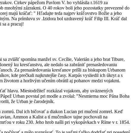
ázrakov. Cirkev pápežom Pavlom V. ho vyhlásila r.1619 za
ob mnohými zázrakmi. O 40 rokov boli jeho pozostatky prevezené do
torej majú kráčať: " Hľadajte teda najprv kráľovstvo Božie a jeho
ým. Na prímluvu sv .Izidora bol uzdravený kráľ Filip III. Kráľ dal
 sa a pracuj!
 sa zvlášť spomína manžel sv. Cecílie, Valerián a jeho brat Tibure,
onený ku kresťanstvu, ale nedalo sa zabrániť prenasledovaniu
anoch. Za prenasledovania kresťanov prišli za biskupom Urbanom
ov, kde prečkali najkrutejšie časy. Karpás vysliedil ich úkryt a s
ným životom a horlivým učením obrátil aj pohanov medzi vojakmi.
ťať hlavu. Miestodržiteľ rozkázal vojakom, aby uväznených
š. Pápež Urban povstal pri modle a zvolal: "Nesmierna moc Pána Boha
orili, že Urban je čarodejník.
u zomrú. Dal ich bičovať a diakon Lucian pri mučení zomrel. Keď
Favian, Ammon a Kalist a tí mučeníkov tajne pochovali na
mrťou v roku 230. Jeho hrob našli pri vykopávkach v Ríme v r. 1854.
ľa počúvať a málo rozprávať. To je veľmi ťažko dodržať pri posedení