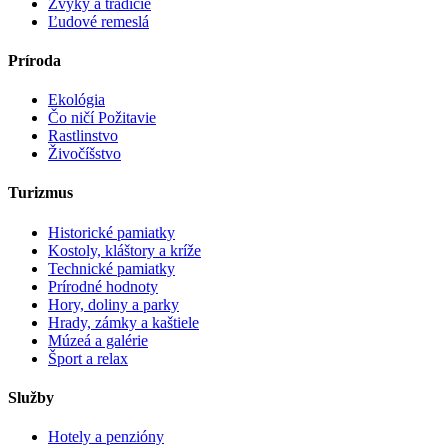
Zvyky a tradície
Ľudové remeslá
Príroda
Ekológia
Čo ničí Požitavie
Rastlinstvo
Živočíšstvo
Turizmus
Historické pamiatky
Kostoly, kláštory a kríže
Technické pamiatky
Prírodné hodnoty
Hory, doliny a parky
Hrady, zámky a kaštiele
Múzeá a galérie
Šport a relax
Služby
Hotely a penzióny