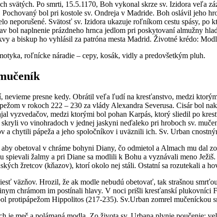
ch svätých. Po smrti, 15.5.1170, Boh vykonal skrze sv. Izidora veľa z
ochovaný bol pri kostole sv. Ondreja v Madride. Boh oslávil jeho hr
telo neporušené. Svätosť sv. Izidora ukazuje roľníkom cestu spásy, po k
jav bol naplnenie prázdneho hrnca jedlom pri poskytovaní almužny hladn
vy a biskup ho vyhlásil za patróna mesta Madrid. Životné krédo: Modli
motyka, roľnícke náradie – cepy, kosák, vidly a predovšetkým pluh.
 mučeník
í, nevieme presne kedy. Obrátil veľa ľudí na kresťanstvo, medzi ktorými
ápežom v rokoch 222 – 230 za vlády Alexandra Severusa. Cisár bol nakl
vyzvedačov, medzi ktorými bol pohan Karpás, ktorý sliedil po kresť
skryli vo vinohradoch v jednej jaskyni neďaleko pri hroboch sv. mučeník
v a chytili pápeža a jeho spoločníkov i uväznili ich. Sv. Urban cnost
, aby obetoval v chráme bohyni Diany, čo odmietol a Almach mu dal zo
ou spievali žalmy a pri Diane sa modlili k Bohu a vyznávali meno Ježi
ých žretcov (kňazov), ktorí okolo nej stáli. Ostatní sa rozutekali a hov
esť väzňov. Hrozil, že ak modle nebudú obetovať, tak strašnou smrťo
inym chrámom im postínali hlavy. V noci prišli kresťanskí plukovníci 
 bol protipápežom Hippolitos (217-235). Sv.Urban zomrel mučeníckou s
ch je meč a polámaná modla. Zo života sv. Urbana plynie poučenie: ve