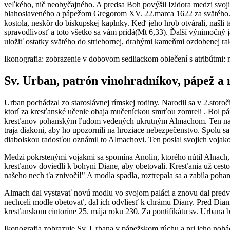
veľkého, nič neobyčajného. A predsa Boh povýšil Izidora medzi svoji
blahoslaveného a pápežom Gregorom XV. 22.marca 1622 za svätého. P
kostola, neskôr do biskupskej kaplnky. Keď jeho hrob otvárali, našli 
spravodlivosť a toto všetko sa vám pridá(Mt 6,33). Ďalší výnimočný 
uložiť ostatky svätého do striebornej, drahými kameňmi ozdobenej rak
Ikonografia: zobrazenie v dobovom sedliackom oblečení s atribútmi: 
Sv. Urban, patrón vinohradníkov, pápež a
Urban pochádzal zo staroslávnej rímskej rodiny. Narodil sa v 2.storoč
ktorí za kresťanské učenie obaja mučeníckou smrťou zomreli . Bol p
kresťanov pohanským ľudom vedených ukrutným Almachom. Ten najal 
traja diakoni, aby ho upozornili na hroziace nebezpečenstvo. Spolu sa 
diabolskou radosťou oznámil to Almachovi. Ten poslal svojich vojako
Medzi pokrstenými vojakmi sa spomína Anolin, ktorého nútil Alnach
kresťanov doviedli k bohyni Diane, aby obetovali. Kresťania už cest
našeho nech ťa znivočí!" A modla spadla, roztrepala sa a zabila pohansk
Almach dal vystavať novú modlu vo svojom paláci a znovu dal predvi
nechceli modle obetovať, dal ich odvliesť k chrámu Diany. Pred Dian
kresťanskom cintoríne 25. mája roku 230. Za pontifikátu sv. Urbana
Ikonografia zobrazuje Sv. Urbana v pápežskom rúchu a pri jeho nohá