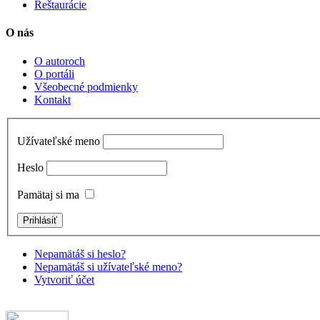
Reštaurácie
O nás
O autoroch
O portáli
Všeobecné podmienky
Kontakt
Užívateľské meno
Heslo
Pamätaj si ma
Nepamätáš si heslo?
Nepamätáš si užívateľské meno?
Vytvoriť účet