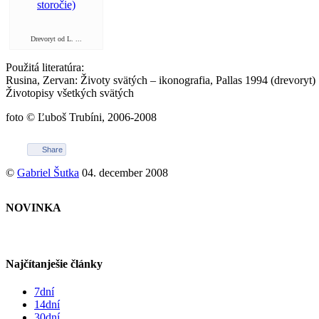
Drevoryt od L. ...
Použitá literatúra:
Rusina, Zervan: Životy svätých – ikonografia, Pallas 1994 (drevoryt)
Životopisy všetkých svätých
foto © Ľuboš Trubíni, 2006-2008
Share
©
Gabriel Šutka
04. december 2008
NOVINKA
Najčítanješie články
7dní
14dní
30dní