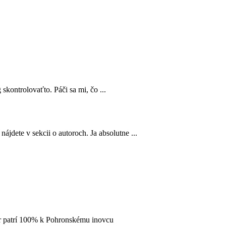
 skontrolovaťto. Páči sa mi, čo ...
ájdete v sekcii o autoroch. Ja absolutne ...
 ár patrí 100% k Pohronskému inovcu