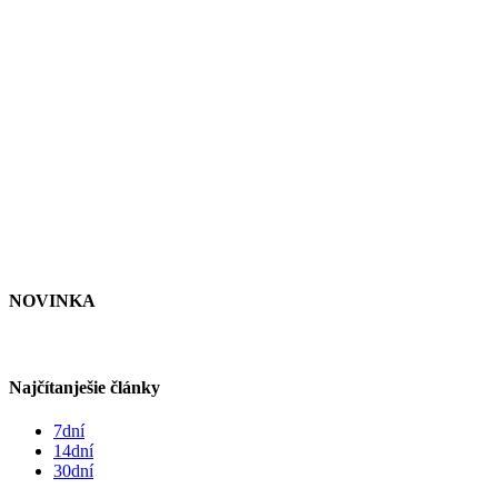
NOVINKA
Najčítanješie články
7dní
14dní
30dní