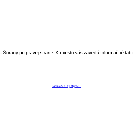
 Šurany po pravej strane. K miestu vás zavedú informačné tabu
Joomla SEO by MijoSEF