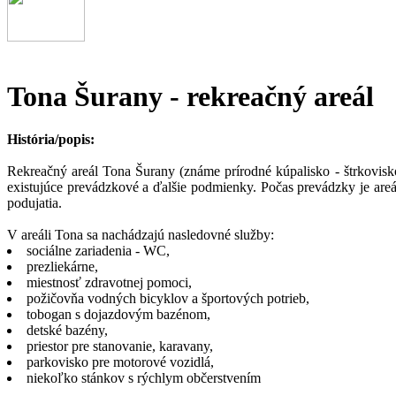
Tona Šurany - rekreačný areál
História/popis:
Rekreačný areál Tona Šurany (známe prírodné kúpalisko - štrkovisko
existujúce prevádzkové a ďalšie podmienky. Počas prevádzky je areál
podujatia.
V areáli Tona sa nachádzajú nasledovné služby:
sociálne zariadenia - WC,
prezliekárne,
miestnosť zdravotnej pomoci,
požičovňa vodných bicyklov a športových potrieb,
tobogan s dojazdovým bazénom,
detské bazény,
priestor pre stanovanie, karavany,
parkovisko pre motorové vozidlá,
niekoľko stánkov s rýchlym občerstvením