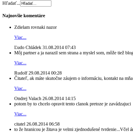
Hľadať...
Najnovšie komentáre
Zdielam rovnaki nazor
Viac...
Ľudo Chládek
31.08.2014 07:43
Môj partner a ja narazil sem strana a myslel som, môže tiež blog
Viac...
Rudolf
29.08.2014 00:28
Čitateľ, ak máte skutočne záujem o informáciu, kontakt na mňa n
Viac...
Ondrej Valach
26.08.2014 14:15
potom by to chcelo opravit tento clanok pretoze je zavádzajuci
Viac...
citatel
26.08.2014 06:58
to že hranicou je žitava je velmi zjednodušené tvrdenie...Včel