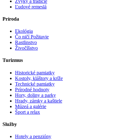
Zvyky a tradície
Ľudové remeslá
Príroda
Ekológia
Čo ničí Požitavie
Rastlinstvo
Živočíšstvo
Turizmus
Historické pamiatky
Kostoly, kláštory a kríže
Technické pamiatky
Prírodné hodnoty
Hory, doliny a parky
Hrady, zámky a kaštiele
Múzeá a galérie
Šport a relax
Služby
Hotely a penzióny