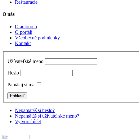
Reštaurácie
O nás
O autoroch
O portáli
Všeobecné podmienky
Kontakt
Užívateľské meno
Heslo
Pamätaj si ma
Nepamätáš si heslo?
Nepamätáš si užívateľské meno?
Vytvoriť účet