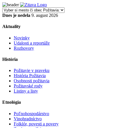
Dnes je nedela
9. august 2026
Aktuality
Novinky
Udalosti a reportáže
Rozhovory
História
Požitavie v praveku
História Požitavia
Osobnosti požitavia
Požitavské rody
Listiny a listy
Etnológia
Poľnohospodárstvo
Vinohradníctvo
Folklór, povesti a povery