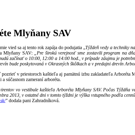
réte Mlyňany SAV
e vied sa aj tento rok zapája do podujatia „
Týždeň vedy a techniky n
éta Mlyňany SAV:
„Pre širokú verejnosť sme zostavili program na d
 začínať o 10:00, 12:00 a 14:00 hod., v prípade záujmu je potrebné 
revín bude poskytovaná v Okrasných škôlkach a v predajni drevín Arb
 pozrieť v priestoroch kaštieľa aj pamätnú izbu zakladateľa Arboréta
rii a súčasnom zameraní arboréta.
virentov vo vestibule kaštieľa Arboréta Mlyňany SAV. Počas Týždňa v
mbra 2013, v ostatné dni v tomto týždni je výška vstupného podľa cen
sk/
"
dodala pani Zahradníková.