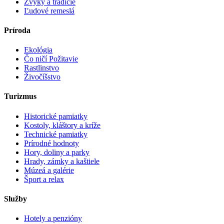
Zvyky a tradície
Ľudové remeslá
Príroda
Ekológia
Čo ničí Požitavie
Rastlinstvo
Živočíšstvo
Turizmus
Historické pamiatky
Kostoly, kláštory a kríže
Technické pamiatky
Prírodné hodnoty
Hory, doliny a parky
Hrady, zámky a kaštiele
Múzeá a galérie
Šport a relax
Služby
Hotely a penzióny