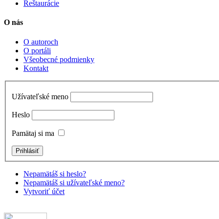
Reštaurácie
O nás
O autoroch
O portáli
Všeobecné podmienky
Kontakt
Užívateľské meno
Heslo
Pamätaj si ma
Nepamätáš si heslo?
Nepamätáš si užívateľské meno?
Vytvoriť účet