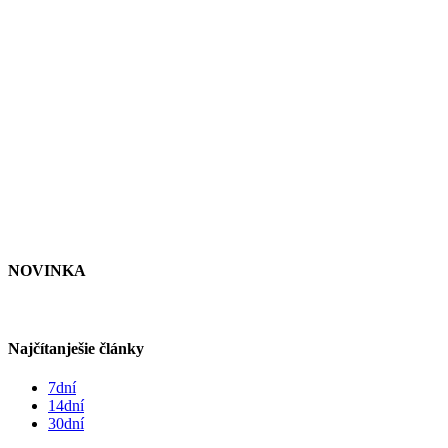
NOVINKA
Najčítanješie články
7dní
14dní
30dní