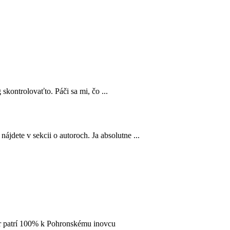
 skontrolovaťto. Páči sa mi, čo ...
ájdete v sekcii o autoroch. Ja absolutne ...
 ár patrí 100% k Pohronskému inovcu