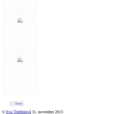
.
.
.
Share
©
Eva Trubíniová
11. november 2013