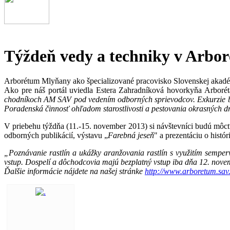
Týždeň vedy a techniky v Arbo
Arborétum Mlyňany ako špecializované pracovisko Slovenskej akadémi
Ako pre náš portál uviedla Estera Zahradníková hovorkyňa Arbor
chodníkoch AM SAV pod vedením odborných sprievodcov. Exkurzie budú
Poradenská činnosť ohľadom starostlivosti a pestovania okrasných d
V priebehu týždňa (11.-15. november 2013) si návštevníci budú môcť
odborných publikácií, výstavu „
Farebná jeseň
" a prezentáciu o histó
„Poznávanie rastlín a ukážky aranžovania rastlín s využitím semper
vstup. Dospelí a dôchodcovia majú bezplatný vstup iba dňa 12. nove
Ďalšie informácie nájdete na našej stránke
http://www.arboretum.sav.