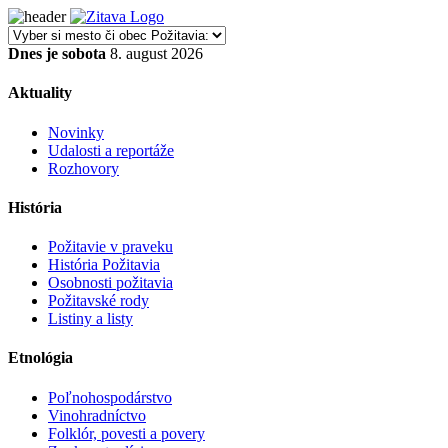
Dnes je sobota
8. august 2026
Aktuality
Novinky
Udalosti a reportáže
Rozhovory
História
Požitavie v praveku
História Požitavia
Osobnosti požitavia
Požitavské rody
Listiny a listy
Etnológia
Poľnohospodárstvo
Vinohradníctvo
Folklór, povesti a povery