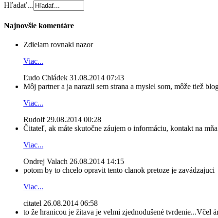
Hľadať...
Najnovšie komentáre
Zdielam rovnaki nazor
Viac...
Ľudo Chládek
31.08.2014 07:43
Môj partner a ja narazil sem strana a myslel som, môže tiež blog
Viac...
Rudolf
29.08.2014 00:28
Čitateľ, ak máte skutočne záujem o informáciu, kontakt na mňa n
Viac...
Ondrej Valach
26.08.2014 14:15
potom by to chcelo opravit tento clanok pretoze je zavádzajuci
Viac...
citatel
26.08.2014 06:58
to že hranicou je žitava je velmi zjednodušené tvrdenie...Včel