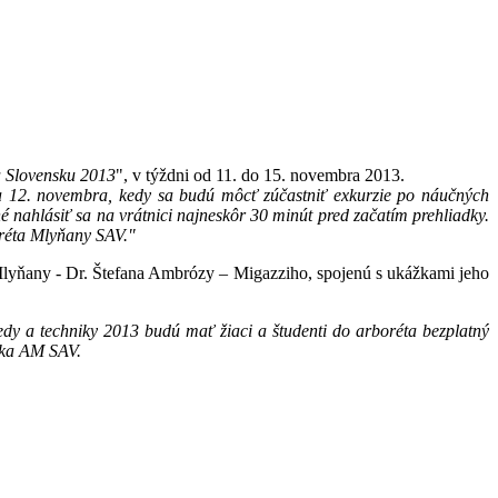
a Slovensku 2013
", v týždni od 11. do 15. novembra 2013.
ňa 12. novembra, kedy sa budú môcť zúčastniť exkurzie po náučných
nahlásiť sa na vrátnici najneskôr 30 minút pred začatím prehliadky.
oréta Mlyňany SAV."
 Mlyňany - Dr. Štefana Ambrózy – Migazziho, spojenú s ukážkami jeho
edy a techniky 2013 budú mať žiaci a študenti do arboréta bezplatný
níka AM SAV.