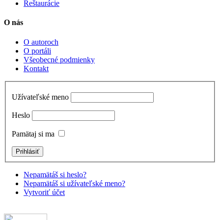
Reštaurácie
O nás
O autoroch
O portáli
Všeobecné podmienky
Kontakt
Užívateľské meno
Heslo
Pamätaj si ma
Nepamätáš si heslo?
Nepamätáš si užívateľské meno?
Vytvoriť účet