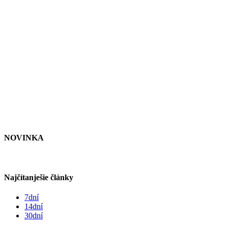
NOVINKA
Najčítanješie články
7dní
14dní
30dní