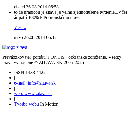
citatel
26.08.2014 06:58
to že hranicou je žitava je velmi zjednodušené tvrdenie...Včel
ár patrí 100% k Pohronskému inovcu
Viac...
mišo
26.08.2014 05:12
Prevádzkovateľ portálu: FONTIS - občianske združenie, Všetky
práva vyhradené © ZITAVA.SK 2005-2026
ISSN 1338-4422
|
e-mail: info@zitava.sk
|
web: www.zitava.sk
|
Tvorba webu
In Motion