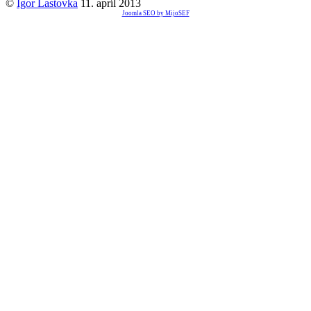
©
Igor Lastovka
11. apríl 2013
Joomla SEO by MijoSEF