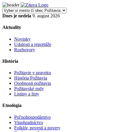
Dnes je nedela
9. august 2026
Aktuality
Novinky
Udalosti a reportáže
Rozhovory
História
Požitavie v praveku
História Požitavia
Osobnosti požitavia
Požitavské rody
Listiny a listy
Etnológia
Poľnohospodárstvo
Vinohradníctvo
Folklór, povesti a povery