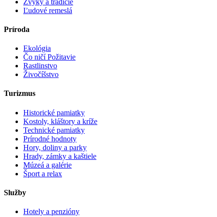
Zvyky a tradície
Ľudové remeslá
Príroda
Ekológia
Čo ničí Požitavie
Rastlinstvo
Živočíšstvo
Turizmus
Historické pamiatky
Kostoly, kláštory a kríže
Technické pamiatky
Prírodné hodnoty
Hory, doliny a parky
Hrady, zámky a kaštiele
Múzeá a galérie
Šport a relax
Služby
Hotely a penzióny