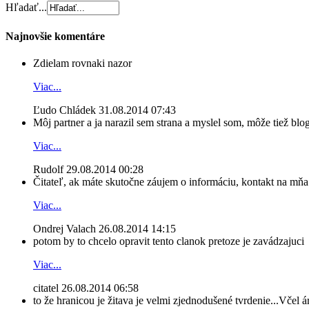
Hľadať...
Najnovšie komentáre
Zdielam rovnaki nazor
Viac...
Ľudo Chládek
31.08.2014 07:43
Môj partner a ja narazil sem strana a myslel som, môže tiež blog
Viac...
Rudolf
29.08.2014 00:28
Čitateľ, ak máte skutočne záujem o informáciu, kontakt na mňa n
Viac...
Ondrej Valach
26.08.2014 14:15
potom by to chcelo opravit tento clanok pretoze je zavádzajuci
Viac...
citatel
26.08.2014 06:58
to že hranicou je žitava je velmi zjednodušené tvrdenie...Včel