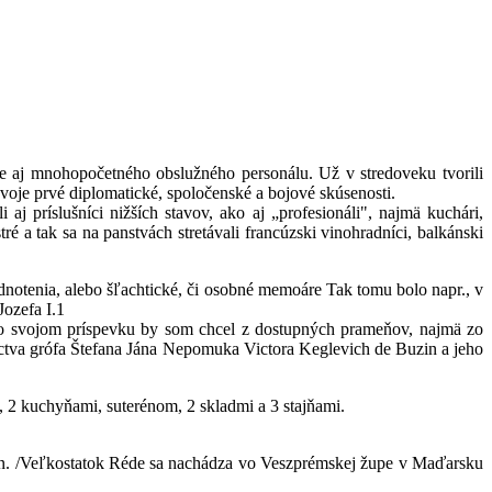
ale aj mnohopočetného obslužného personálu. Už v stredoveku tvorili
 svoje prvé diplomatické, spoločenské a bojové skúsenosti.
 príslušníci nižších stavov, ako aj „profesionáli", najmä kuchári,
ré a tak sa na panstvách stretávali francúzski vinohradníci, balkánski
dnotenia, alebo šľachtické, či osobné memoáre Tak tomu bolo napr., v
Jozefa I.1
v. Vo svojom príspevku by som chcel z dostupných prameňov, najmä zo
íctva grófa Štefana Jána Nepomuka Victora Keglevich de Buzin a jeho
 2 kuchyňami, suterénom, 2 skladmi a 3 stajňami.
ozn. /Veľkostatok Réde sa nachádza vo Veszprémskej župe v Maďarsku