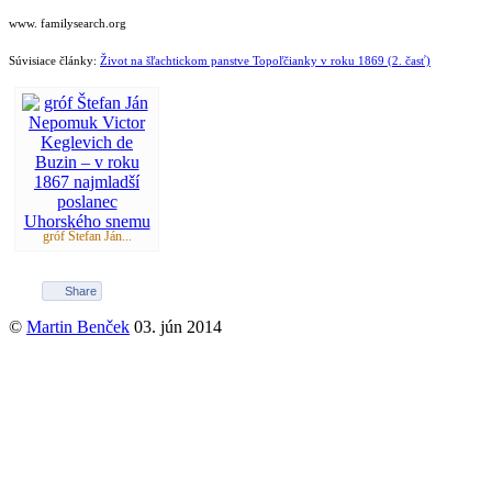
www. familysearch.org
Súvisiace články:
Život na šľachtickom panstve Topoľčianky v roku 1869 (2. časť)
gróf Štefan Ján...
Share
©
Martin Benček
03. jún 2014