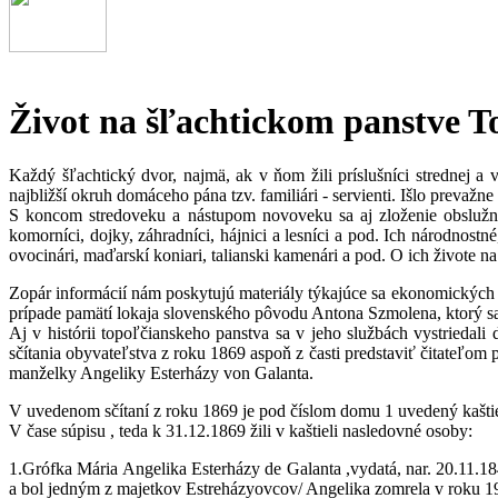
Život na šľachtickom panstve To
Každý šľachtický dvor, najmä, ak v ňom žili príslušníci strednej a
najbližší okruh domáceho pána tzv. familiári - servienti. Išlo prevažn
S koncom stredoveku a nástupom novoveku sa aj zloženie obslužného
komorníci, dojky, záhradníci, hájnici a lesníci a pod. Ich národnostn
ovocinári, maďarskí koniari, talianski kamenári a pod. O ich živote 
Zopár informácií nám poskytujú materiály týkajúce sa ekonomických z
prípade pamätí lokaja slovenského pôvodu Antona Szmolena, ktorý sa do
Aj v histórii topoľčianskeho panstva sa v jeho službách vystriedal
sčítania obyvateľstva z roku 1869 aspoň z časti predstaviť čitateľ
manželky Angeliky Esterházy von Galanta.
V uvedenom sčítaní z roku 1869 je pod číslom domu 1 uvedený kašti
V čase súpisu , teda k 31.12.1869 žili v kaštieli nasledovné osoby:
1.Grófka Mária Angelika Esterházy de Galanta ,vydatá, nar. 20.11.
a bol jedným z majetkov Estreházyovcov/ Angelika zomrela v roku 