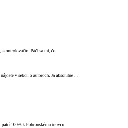
 skontrolovaťto. Páči sa mi, čo ...
ájdete v sekcii o autoroch. Ja absolutne ...
 ár patrí 100% k Pohronskému inovcu