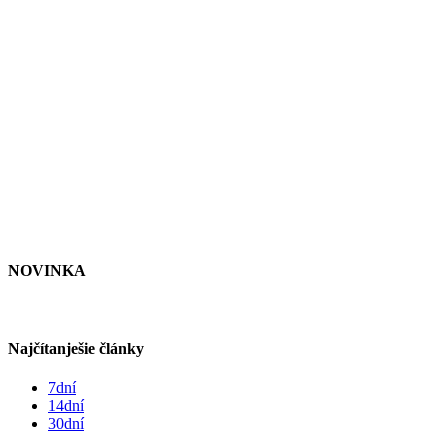
NOVINKA
Najčítanješie články
7dní
14dní
30dní