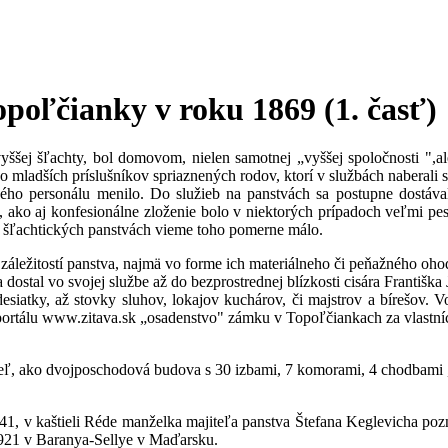
poľčianky v roku 1869 (1. časť)
 vyššej šľachty, bol domovom, nielen samotnej „vyššej spoločnosti ",
e o mladších príslušníkov spriaznených rodov, ktorí v službách naberali
 personálu menilo. Do služieb na panstvách sa postupne dostávali aj
é, ako aj konfesionálne zloženie bolo v niektorých prípadoch veľmi pest
na šľachtických panstvách vieme toho pomerne málo.
áležitostí panstva, najmä vo forme ich materiálneho či peňažného oho
stal vo svojej službe až do bezprostrednej blízkosti cisára Františka 
i desiatky, až stovky sluhov, lokajov kuchárov, či majstrov a bírešo
om portálu www.zitava.sk „osadenstvo" zámku v Topoľčiankach za vlastn
eľ, ako dvojposchodová budova s 30 izbami, 7 komorami, 4 chodbami ,
1841, v kaštieli Réde manželka majiteľa panstva Štefana Keglevicha p
1921 v Baranya-Sellye v Maďarsku.