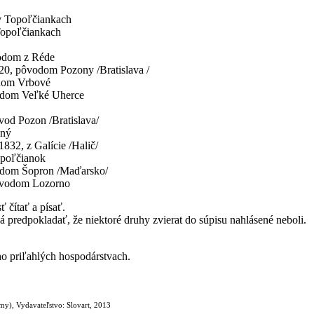
 v Topoľčiankach
 Topoľčiankach
vodom z Réde
20, pôvodom Pozony /Bratislava /
odom Vrbové
ôvodom Veľké Uherce
ôvod Pozon /Bratislava/
ený
1832, z Galície /Halič/
opoľčianok
ôvodom Šopron /Maďarsko/
 pôvodom Lozorno
 čítať a písať.
á predpokladať, že niektoré druhy zvierat do súpisu nahlásené neboli.
eho priľahlých hospodárstvach.
my), Vydavateľstvo: Slovart, 2013