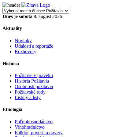
Dnes je sobota
8. august 2026
Aktuality
Novinky
Udalosti a reportáže
Rozhovory
História
Požitavie v praveku
História Požitavia
Osobnosti požitavia
Požitavské rody
Listiny a listy
Etnológia
Poľnohospodárstvo
Vinohradníctvo
Folklór, povesti a povery