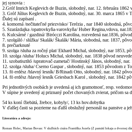
jej synovia :
2.Gróf Imrich Keglevich de Buzin, slobodný, nar. 12. februára 1862
3. Gróf Július Keglevich de Buzin, slobodný, nar. 30. marca 1865 v
Ďalej sú zapísaní .
4. komorná /nečitateľné priezvisko/ Terézia , nar 1840 slobodná, pô
5. Szarázdajka /opatrovkyňa-varovkyňa/ Huber Regina,vdova, nar.18
6. Kulcsárné / gazdiná/ Birócczi Karolína, rozvedená nar.1836, pôv
7. szolgáló / slúžka/ Skalák/ Škalák/ Mária, slobodná, nar. 1837, p
8. prečiarknuté
9. szolga /sluha za ročný plat/ Ekhard Michal, slobodný, nar 1853, p
10. szolga /sluha/ Holucs Michal, slobodný, nar. 1838 pôvod neuved
11. szobatisztító /upratovač-zametač/ Hostinský János, slobodný, nar. 
12. szolga /sluha/ Cserno Gaspar , slobodný, nar. 1853 pôvodom z T
13. fö erdész /hlavný lesník/ B/Rinadi Otto, slobodný, nar. 1842 p
14. fö erdész /hlavný lesník Griesbach Karol , slobodný, nar. 1842
Pri jednotlivých osobách je uvedená aj ich gramotnosť, resp. vedomosť
V súpise je uvedený aj priznaný počet chovaných zvierat, pričom sa d
54 ks koní /žiebätá, žrebce, kobyly/, 13 ks hov.dobytka
V ďalšej časti sa pozrieme na ďalší obslužný personál na panstve a j
Literatúra a zdroje:
Roman Holec, Marian Bovan: V službách cisára Františka Jozefa (Z pamätí lokaja a dvornej dá