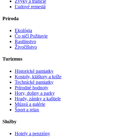
Zvyky a tradície
Ľudové remeslá
Príroda
Ekológia
Čo ničí Požitavie
Rastlinstvo
Živočíšstvo
Turizmus
Historické pamiatky
Kostoly, kláštory a kríže
Technické pamiatky
Prírodné hodnoty
Hory, doliny a parky
Hrady, zámky a kaštiele
Múzeá a galérie
Šport a relax
Služby
Hotely a penzióny