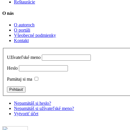
Reštaurácie
O nás
O autoroch
O portáli
Všeobecné podmienky
Kontakt
Užívateľské meno
Heslo
Pamätaj si ma
Nepamätáš si heslo?
Nepamätáš si užívateľské meno?
Vytvoriť účet