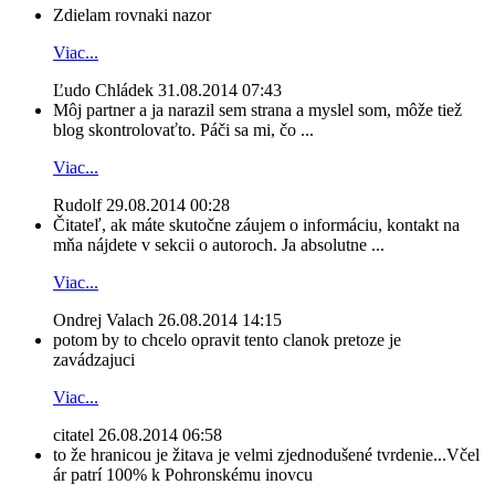
Zdielam rovnaki nazor
Viac...
Ľudo Chládek
31.08.2014 07:43
Môj partner a ja narazil sem strana a myslel som, môže tiež
blog skontrolovaťto. Páči sa mi, čo ...
Viac...
Rudolf
29.08.2014 00:28
Čitateľ, ak máte skutočne záujem o informáciu, kontakt na
mňa nájdete v sekcii o autoroch. Ja absolutne ...
Viac...
Ondrej Valach
26.08.2014 14:15
potom by to chcelo opravit tento clanok pretoze je
zavádzajuci
Viac...
citatel
26.08.2014 06:58
to že hranicou je žitava je velmi zjednodušené tvrdenie...Včel
ár patrí 100% k Pohronskému inovcu