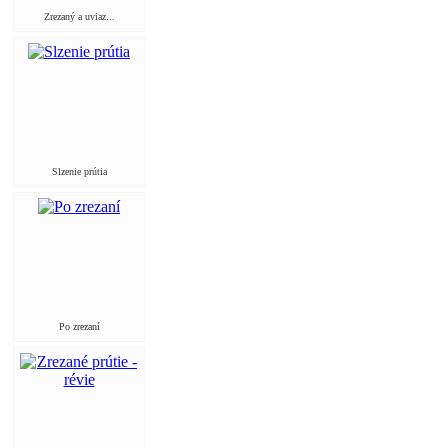
Zrezaný a uviaz...
Slzenie prútia
Po zrezaní