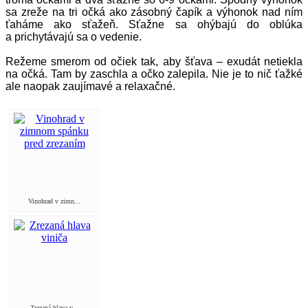
sa zreže na tri očká ako zásobný čapík a výhonok nad ním
ťaháme ako sťažeň. Sťažne sa ohýbajú do oblúka
a prichytávajú sa o vedenie.
Režeme smerom od očiek tak, aby šťava – exudát netiekla
na očká. Tam by zaschla a očko zalepila. Nie je to nič ťažké
ale naopak zaujímavé a relaxačné.
Vinohrad v zimn...
Zrezaná hlava v...