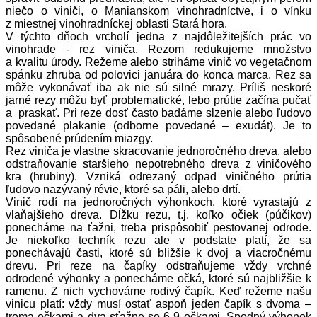
niečo o viniči, o Manianskom vinohradníctve, i o vínku
z miestnej vinohradníckej oblasti Stará hora.
V týchto dňoch vrcholí jedna z najdôležitejších prác vo
vinohrade - rez viniča. Rezom redukujeme množstvo
a kvalitu úrody. Režeme alebo striháme vinič vo vegetačnom
spánku zhruba od polovici januára do konca marca. Rez sa
môže vykonávať iba ak nie sú silné mrazy. Príliš neskoré
jarné rezy môžu byť problematické, lebo prútie začína pučať
a praskať. Pri reze dosť často badáme slzenie alebo ľudovo
povedané plakanie (odborne povedané – exudát). Je to
spôsobené prúdením miazgy.
Rez viniča je vlastne skracovanie jednoročného dreva, alebo
odstraňovanie staršieho nepotrebného dreva z viničového
kra (hrubiny). Vzniká odrezaný odpad viničného prútia
ľudovo nazývaný révie, ktoré sa páli, alebo drtí.
Vinič rodí na jednoročných výhonkoch, ktoré vyrastajú z
vlaňajšieho dreva. Dĺžku rezu, t.j. koľko očiek (púčikov)
ponecháme na ťažni, treba prispôsobiť pestovanej odrode.
Je niekoľko techník rezu ale v podstate platí, že sa
ponechávajú časti, ktoré sú bližšie k dvoj a viacročnému
drevu. Pri reze na čapíky odstraňujeme vždy vrchné
odrodené výhonky a ponecháme očká, ktoré sú najbližšie k
ramenu. Z nich vychováme rodivý čapík. Keď režeme našu
vinicu platí: vždy musí ostať aspoň jeden čapík s dvoma –
troma očkami a dva sťažne so 6-9 očkami. Spodný výhonok