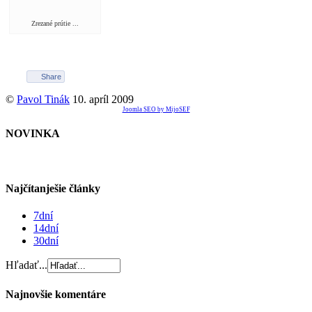
Zrezané prútie ...
Share
©
Pavol Tinák
10. apríl 2009
Joomla SEO by MijoSEF
NOVINKA
Najčítanješie články
7dní
14dní
30dní
Hľadať...
Najnovšie komentáre