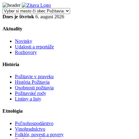
Dnes je štvrtok
6. august 2026
Aktuality
Novinky
Udalosti a reportáže
Rozhovory
História
Požitavie v praveku
História Požitavia
Osobnosti požitavia
Požitavské rody
Listiny a listy
Etnológia
Poľnohospodárstvo
Vinohradníctvo
Folklór, povesti a povery