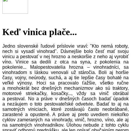
Keď vinica plače...
Jedno slovenské ľudové príslovie vraví: "Kto nemá roboty,
nech si vysadí vinohrad". Dávnejšie bolo česť mať svoju
vinicu a pestovať v nej hrozno a neskoršie z neho aj vyrobiť
víno.
Vinice sa dedili z otca na syna, z pokolenia na
pokolenie... Malopestovatelia hrozna – vinohradníci, sa
vinohradom s láskou venovali už stáročia. Boli aj horšie
časy, vojny, neúrody, suchá, a aj tie lepšie časy bohaté na
veľké výnosy. Hoci sa pracovalo ťažšie, všetko ručne
a mnohokrát bez dnešných mechanizmov ako sú traktory,
motorové striekačky, kosačky..., vždy sa vinič obrábal
a pestoval. No a práve v dnešných časoch badať úpadok
a nezáujem o toto pestovateľské odvetvie. Badať to aj na
samotných viniciach, ktoré zostávajú často neobrábané,
zarastené a opustené. A práve aj preto uvediem niekoľko
cyklov zameraných na vinohrady, vinič, hrozno, víno, ale aj
na samotných vinohradníkov. Úlohou nebude z tohto cyklu
spraviť odbornú prednášku, ale len opísať obyčajným perom