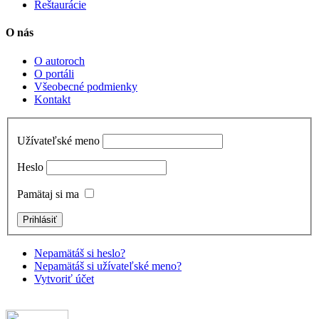
Reštaurácie
O nás
O autoroch
O portáli
Všeobecné podmienky
Kontakt
Užívateľské meno
Heslo
Pamätaj si ma
Nepamätáš si heslo?
Nepamätáš si užívateľské meno?
Vytvoriť účet