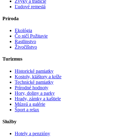
Zvyky a tradície
Ľudové remeslá
Príroda
Ekológia
Čo ničí Požitavie
Rastlinstvo
Živočíšstvo
Turizmus
Historické pamiatky
Kostoly, kláštory a kríže
Technické pamiatky
Prírodné hodnoty
Hory, doliny a parky
Hrady, zámky a kaštiele
Múzeá a galérie
Šport a relax
Služby
Hotely a penzióny